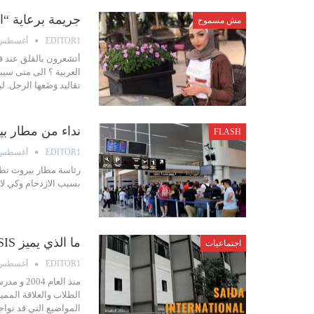
جريمة برعاية “ا
مش مسموح
أغسطس 31, 19
EDITOR1
أتشعرون بالقلق عند ق
العربية ؟ الى متى سي
تقاليد وَضَعها الرجل.
نداء من مطار بي
FLASH
أغسطس 31, 19
EDITOR1
رئاسة مطار بيروت تط
بسبب الازدحام وكي لا 
ما الذي يميز SIS عن غيرها من المدارس؟
اجتماعيات
أغسطس 31, 19
EDITOR1
الطلاب والعلاقة المميز
المواضيع التي قد توا