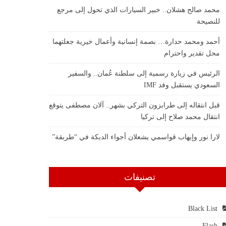
محمد صالح هشلان.. خبير السيارات الذي تحول إلى مرجع
للنصيحة
أحمد ومحمد حدارة… بصمة إنسانية وأعمال خيرية جعلتهما
محل تقدير واحترام
الرئيس في زيارة رسمية إلى سلطنة عُمان.. والسفير
السعودي يستقبل وفد IMF
قبل انتقاله إلى طرابزون التركي بشهر.. آلان مصطفى يتوقع
انتقال محمد صلاح إلى تركيا
لارا نور وإيهاب قواسمي يشعلان أجواء الدبكة في “طربقة”
تصنيفات
Black List
Flash