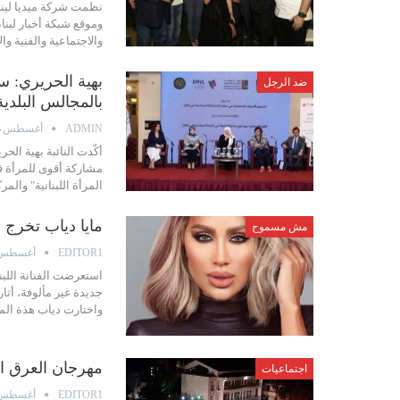
نظمت شركة ميديا لين
والاجتماعية والفنية وا
بهية الحريري: س
ضد الرجل
بالمجالس البلدية
أغسطس 28, 2019
ADMIN
أكّدت النائبة ​بهية ال
مشاركة أقوى للمرأة في
المرأة ال​لبنان​ية" وا
مايا دياب تخرج ع
مش مسموح
أغسطس 13, 19
EDITOR1
استعرضت الفنانة اللبن
جديدة غير مألوفة، أثار
واختارت دياب هذة الم
مهرجان العرق ا
اجتماعيات
أغسطس 13, 19
EDITOR1