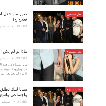
صور من حفل اط
مش مسموح
فيلاج ج1
أغسطس 31, 19
EDITOR1
ماذا لو لم يكن ا
مش مسموح
أغسطس 31, 19
EDITOR1
من المشاع في هذه الا
حياتهم(زوجة،حبيبة،صد
الامر). لم تعد ثقة ال
ميديا لينك تطل
مش مسموح
واجتماعي واسع
أغسطس 30, 2019
ADMIN