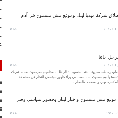
لاق شركة ميديا لينك وموقع مش مسموح في آدم
20
0
لرجل خائنا”
20
0
يام، وما بات معروفا" عند الجميع، ان الرجال بمعظمهم معرضون لخيانة شريك
يقة) وانهم يميلون الى اللعب من وراء ظهورهم(بغض النظر عن صحة هذا
مرأة كبيرة بهم، واصبحت "بالفطرة"…
ق موقع مش مسموح وأخبار لبنان بحضور سياسي وفني
0