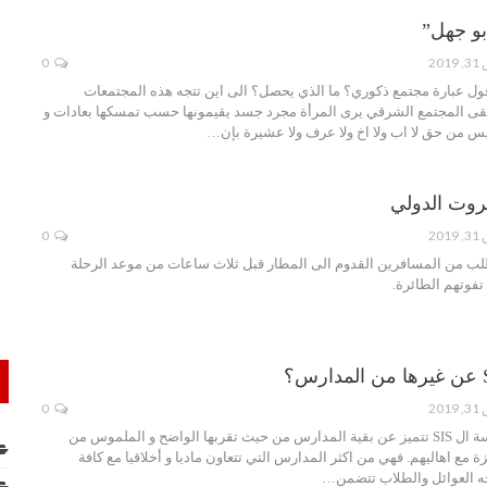
بو جهل”
20
0
ول عبارة مجتمع ذكوري؟ ما الذي يحصل؟ الى اين تتجه هذه المجتمعات
بقى المجتمع الشرقي يرى المرأة مجرد جسد يقيمونها حسب تمسكها بعادات و
 ليس من حق لا اب ولا اخ ولا عرف ولا عشيرة بإن…
روت الدولي
20
0
لب من المسافرين القدوم الى المطار قبل ثلاث ساعات من موعد الرحلة
تفوتهم الطائرة.
20
0
منذ العام 2004 و مدرسة ال SIS تتميز عن بقية المدارس من حيث تقربها الواضح و الملموس من
ة مع اهاليهم. فهي من اكثر المدارس التي تتعاون ماديا و أخلاقيا مع كافة
جه العوائل والطلاب تتضمن…