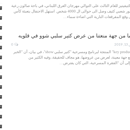
يتيز للعام الثالث على التوالي مهرجان العرق اللبناني، في باحة صالون رعية
مار رومانوس، في حضور شعبي كثيف وصل الى حوالى ال 4000 شخص. استهل الاحتفال بتعبئة كأس
وقع المفرقعات النارية التي اضاءة سماء…
 من جهة منعتنا من عرض كتير سلبي شوو في قلويه
20
0
أوضحت شركة "key productions" المنتجة لبرنامج ومسرحية "كتير سلبي show"، في بيان، أن "الخبر
ع جهة معينة، لعرض من عروضها، هو مجاف للحقيقة، وفيه الكثير من
إلى أن "الفقرة المسرحية، التي كان يفترض…