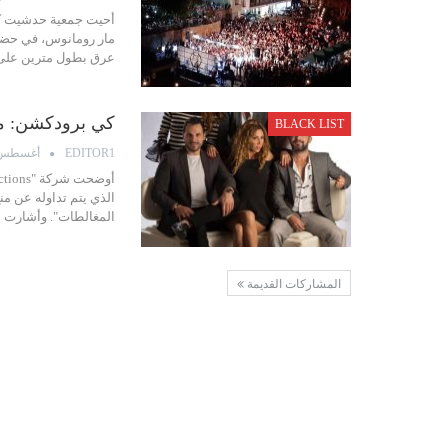
أحيت جمعية حدشيت كتيف
عرق بطول مترين على 
كي برودكشن: ما
BLACK LIST
أغسطس 13, 19
EDITOR1
الذي يتم تداوله عن من
المغالطات". وأشارت 
المشاركات القديمة