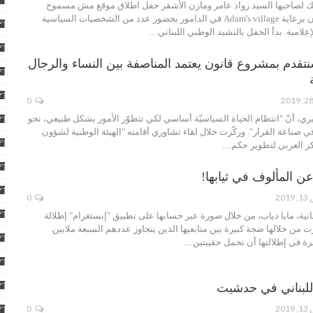
ك لصاحبها السيد رواد عامر ومازن الأشقر حفل اطلاق موقع مش مسموح
وموقع شبكة أخبار لبنان برعاية Adam's village في الدامور بحضور عدد من الشخصيات السياسية
لإعلامية. بدأ الحفل بالنشيد الوطني اللبناني…
نتقدم بمشروع قانون يعتمد المناصفة بين النساء والرجال
0
حريري​، أنّ "انتظام الحياة السياسيّة أساسي لكي تتطوّر الأمور بشكل طبيعي، نحو
 صناعة القرار". وركّزت خلال لقاء تشاوري أقامته "الهيئة الوطنية لشؤون
لمركز العربي لتطوير حكم…
ن المألوف في ثيابها!
20
0
انية، مايا دياب، من خلال صورة عبر حسابها على تطبيق "إنستغرام" إطلالة
ت من خلالها ضجة كبيرة بين متابعيها الذين يتجاوز عددهم السبعة ملايين.
رة في إطلالتها أن تحمل حقيبتين…
للبناني في حدشيت
20
0