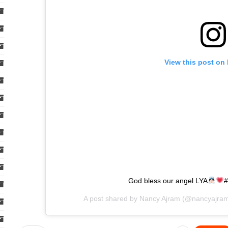
View this post on
God bless our angel LYA
#
A post shared by
Nancy Ajram
(@nancyajra