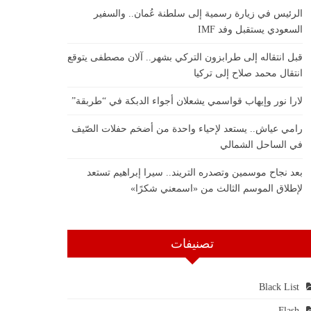
الرئيس في زيارة رسمية إلى سلطنة عُمان.. والسفير
السعودي يستقبل وفد IMF
قبل انتقاله إلى طرابزون التركي بشهر.. آلان مصطفى يتوقع
انتقال محمد صلاح إلى تركيا
لارا نور وإيهاب قواسمي يشعلان أجواء الدبكة في “طربقة”
رامي عياش.. يستعد لإحياء واحدة من أضخم حفلات الصّيف
في الساحل الشمالي
بعد نجاح موسمين وتصدره التريند.. سيرا إبراهيم تستعد
لإطلاق الموسم الثالث من «اسمعني شكرًا»
تصنيفات
Black List
Flash