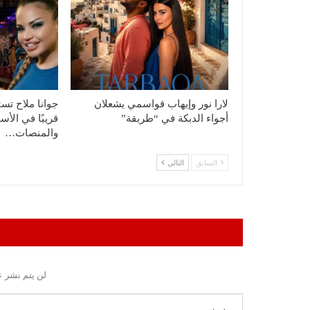
لارا نور وإيهاب قواسمي يشعلان
جوانا ملاح تست
أجواء الدبكة في “طربقة”
قريبًا في الأس
والمنصات…
السابق
التالي
لن يتم نشر ع