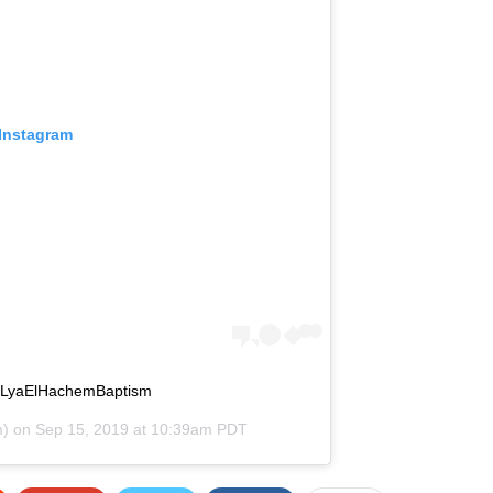
 Instagram
LyaElHachemBaptism
m) on
Sep 15, 2019 at 10:39am PDT