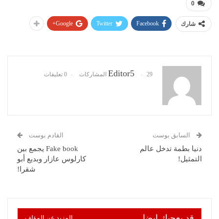
0
Google+
Twitter
Facebook
شارك
Editor5
29 المشاركات
0 تعليقات
السابق بوست
القادم بوست
دنيا بطمة تدخل عالم
Fake book يجمع بين
التمثيل!
كارلوس عازار وبديع أبو
شقرا!
قد يعجبك ايضا
المزيد عن المؤلف