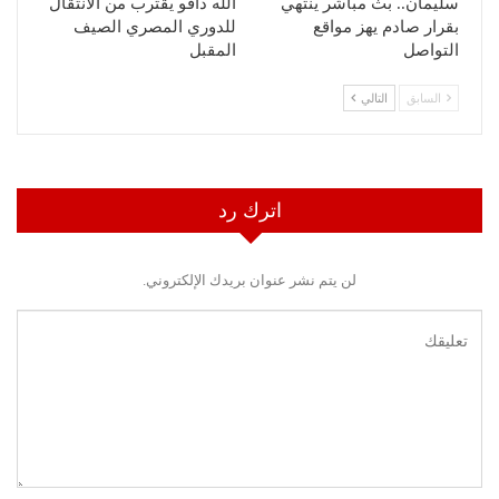
سليمان.. بث مباشر ينتهي
الله داقو يقترب من الانتقال
بقرار صادم يهز مواقع
للدوري المصري الصيف
التواصل
المقبل
السابق
التالي
اترك رد
لن يتم نشر عنوان بريدك الإلكتروني.