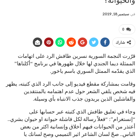
والحيوانة؟
في
سبتمبر 18, 2019
0
شارك
قرّرت النجمة السورية نسرين طافش الرد على اتهامات
الممثلة ديما الجندي لها خلال ظهورها في برنامج “أكلناها”
الذي يقدّمه الممثل السوري باسم ياخور.
وقامت بمشاركة مقطع فيديو إلى جانب الرد الذي كتبته، يظهر
فيه شخص يلقي الشعر حول عدم اهتمامه بالمنتقدين
والفاشلين الذين يريدون جذب الانتباه بأي وسيلة.
وجاء في تعليق طافش الذي كتبته عبر حسابها على
“إنستغرام”: “فعلاً رسالة لكل فاشلة حيوانة او حيوان بشري..
أعتذر من الحيوانات فيهم أخلاق وإنسانية اكثر من بعض
الناس.. صحّ لسان الشاعر اثير التميمي وصح لسانك يا