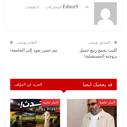
Editor9
94 المشاركات
0 تعليقات
السابق بوست
القادم بوست
كليب يجمع ربيع جميل
تيم حسن يعود إلى الجامعة!
بزوجته المستقبلية!
قد يعجبك ايضا
المزيد عن المؤلف
أخبار حامية
أخبار حامية