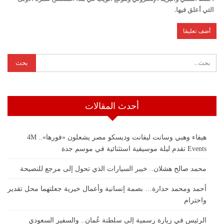
التي أعلق فيها.
أحدث المقالات
هيفاء وهبي وسانت ليفانت وديسكو مصر يشعلون «فورها».. 4M
Events تقدم ليلة موسيقية استثنائية في موسم جدة
محمد صالح هشلان.. خبير السيارات الذي تحول إلى مرجع للنصيحة
أحمد ومحمد حدارة… بصمة إنسانية وأعمال خيرية جعلتهما محل تقدير
واحترام
الرئيس في زيارة رسمية إلى سلطنة عُمان.. والسفير السعودي