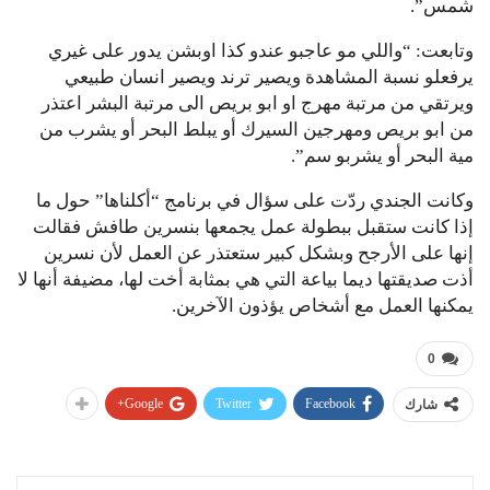
شمس”.
وتابعت: “واللي مو عاجبو عندو كذا اوبشن يدور على غيري
يرفعلو نسبة المشاهدة ويصير ترند ويصير انسان طبيعي
ويرتقي من مرتبة مهرج او ابو بريص الى مرتبة البشر اعتذر
من ابو بريص ومهرجين السيرك أو يبلط البحر أو يشرب من
مية البحر أو يشربو سم”.
وكانت الجندي ردّت على سؤال في برنامج “أكلناها” حول ما
إذا كانت ستقبل ببطولة عمل يجمعها بنسرين طافش فقالت
إنها على الأرجح وبشكل كبير ستعتذر عن العمل لأن نسرين
أذت صديقتها ديما بياعة التي هي بمثابة أخت لها، مضيفة أنها لا
يمكنها العمل مع أشخاص يؤذون الآخرين.
0
Google+
Twitter
Facebook
شارك