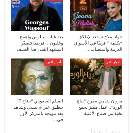
جوانا ملاح تستعد لإطلاق
بعد غياب بيبلوس وإهمج
“بكلمة ” قريبًا في الأسواق
وغلبون… قرطبا تتصدّر
العربية والمنصات…
المشهد الفني هذا الصيف
أخبار الفن
أخبار الفن
مروان شامي يطرح “بياع
الفيلم السعودي “جناح 7”
الورد”.. عمل مميز يجمع
ينطلق عبر ام بيسي وشاهد
نخبة من صناع الأغنية
بعد تتويجه بالمركز الأول
في…
السابق
التالي