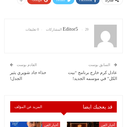
شارك
Editor5
29 المشاركات
0 تعليقات
السابق بوست
القادم بوست
عادل كرم خارج برنامج “بيت
حذاء جاد شويري يثير
الكل” في موسمه الجديد!
الجدل!
قد يعجبك ايضا
المزيد عن المؤلف
أخبار الفن
أخبار الفن