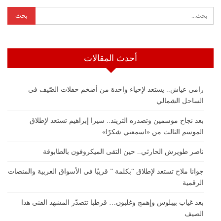
أحدث المقالات
رامي عياش.. يستعد لإحياء واحدة من أضخم حفلات الصّيف في
الساحل الشمالي
بعد نجاح موسمين وتصدره التريند.. سيرا إبراهيم تستعد لإطلاق
الموسم الثالث من «اسمعني شكرًا»
ناصر طويرش الحارثي.. حين التقى الميكروفون بالطابوقة
جوانا ملاح تستعد لإطلاق “بكلمة ” قريبًا في الأسواق العربية والمنصات
الرقمية
بعد غياب بيبلوس وإهمج وغلبون… قرطبا تتصدّر المشهد الفني هذا
الصيف