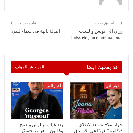
السابق بوست
القادم بوست
رزان الى تونس والسبب
اصالة تائهة في سماء لندن!
miss elegance international!
قد يعجبك ايضا
المزيد عن المؤلف
أخبار الفن
أخبار الفن
جوانا ملاح تستعد لإطلاق
بعد غياب بيبلوس وإهمج
“بكلمة ” قريبًا في الأسواق
وغلبون… قرطبا تتصدّر