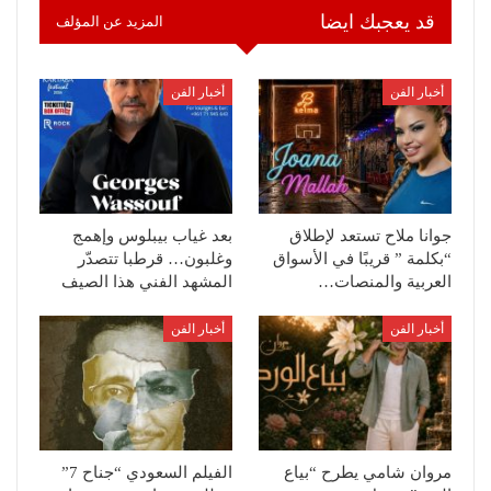
قد يعجبك ايضا
المزيد عن المؤلف
أخبار الفن
أخبار الفن
جوانا ملاح تستعد لإطلاق
بعد غياب بيبلوس وإهمج
“بكلمة ” قريبًا في الأسواق
وغلبون… قرطبا تتصدّر
العربية والمنصات…
المشهد الفني هذا الصيف
أخبار الفن
أخبار الفن
مروان شامي يطرح “بياع
الفيلم السعودي “جناح 7”