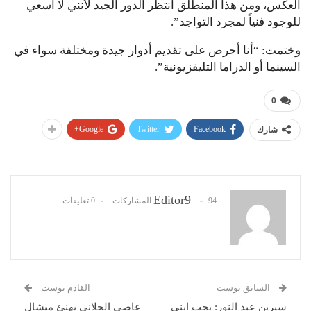
العكس، ومن هذا المنطلق أنتظر الدور الجيد لأنني لا أسعي
للوجود فنياً لمجرد التواجد”.
وختمت: “أنا أحرص على تقديم أدوار جيدة ومختلفة سواء في
السينما أو الدراما التليفزيونية”.
0
Google+
Twitter
Facebook
شارك
Editor9
94 المشاركات
0 تعليقات
السابق بوست
القادم بوست
سيرين عبد النور: بحب ابني
عاصى الحلاني يهنئ ميشال