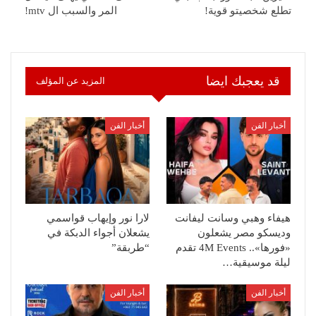
تطلع شخصيتو قوية!
المر والسبب ال mtv!
قد يعجبك ايضا
المزيد عن المؤلف
أخبار الفن
أخبار الفن
هيفاء وهبي وسانت ليفانت
لارا نور وإيهاب قواسمي
وديسكو مصر يشعلون
يشعلان أجواء الدبكة في
«فورها».. 4M Events تقدم
“طربقة”
ليلة موسيقية…
أخبار الفن
أخبار الفن