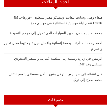
أحدث المقالات
هيفاء وهبي وسانت ليفانت وديسكو مصر يشعلون «فورها».. 4M
Events تقدم ليلة موسيقية استثنائية في موسم جدة
محمد صالح هشلان.. خبير السيارات الذي تحول إلى مرجع للنصيحة
أحمد ومحمد حدارة… بصمة إنسانية وأعمال خيرية جعلتهما محل تقدير
واحترام
الرئيس في زيارة رسمية إلى سلطنة عُمان.. والسفير السعودي
يستقبل وفد IMF
قبل انتقاله إلى طرابزون التركي بشهر.. آلان مصطفى يتوقع انتقال
محمد صلاح إلى تركيا
تصنيفات