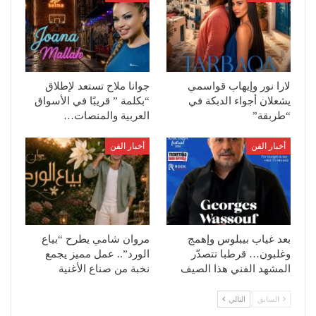
لارا نور وإيهاب قواسمي
جوانا ملاح تستعد لإطلاق
يشعلان أجواء الدبكة في
“بكلمة ” قريبًا في الأسواق
“طربقة”
العربية والمنصات…
أخبار الفن
أخبار الفن
بعد غياب بيبلوس وإهمج
مروان شامي يطرح “بياع
وغلبون… قرطبا تتصدّر
الورد”.. عمل مميز يجمع
المشهد الفني هذا الصيف
نخبة من صناع الأغنية
السابق
التالي