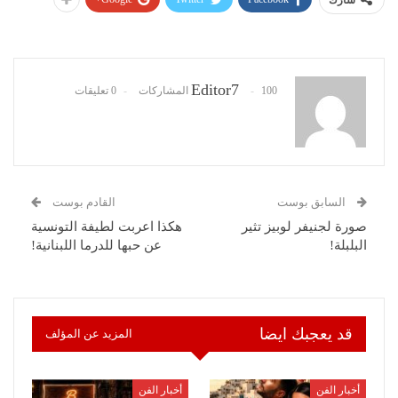
Editor7
100 المشاركات
0 تعليقات
السابق بوست
القادم بوست
صورة لجنيفر لوبيز تثير
هكذا اعربت لطيفة التونسية
البلبلة!
عن حبها للدرما اللبنانية!
قد يعجبك ايضا
المزيد عن المؤلف
أخبار الفن
أخبار الفن