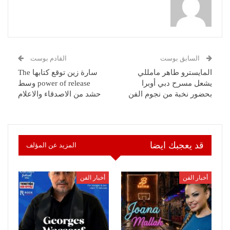
السابق بوست
القادم بوست
المايسترو طاهر مامللي
سارة زين توقع كتابها The
يشعل مسرح دبي أوبرا
power of release وسط
بحضور نخبة من نجوم الفن
حشد من الاصدقاء والاعلام
قد يعجبك ايضا
المزيد عن المؤلف
أخبار الفن
أخبار الفن