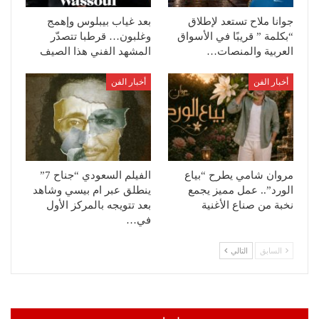
جوانا ملاح تستعد لإطلاق
بعد غياب بيبلوس وإهمج
“بكلمة ” قريبًا في الأسواق
وغلبون… قرطبا تتصدّر
العربية والمنصات…
المشهد الفني هذا الصيف
أخبار الفن
أخبار الفن
مروان شامي يطرح “بياع
الفيلم السعودي “جناح 7”
الورد”.. عمل مميز يجمع
ينطلق عبر ام بيسي وشاهد
نخبة من صناع الأغنية
بعد تتويجه بالمركز الأول
في…
السابق
التالي