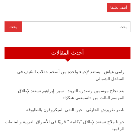
أحدث المقالات
رامي عياش.. يستعد لإحياء واحدة من أضخم حفلات الصّيف في
الساحل الشمالي
بعد نجاح موسمين وتصدره التريند.. سيرا إبراهيم تستعد لإطلاق
الموسم الثالث من «اسمعني شكرًا»
ناصر طويرش الحارثي.. حين التقى الميكروفون بالطابوقة
جوانا ملاح تستعد لإطلاق “بكلمة ” قريبًا في الأسواق العربية والمنصات
الرقمية