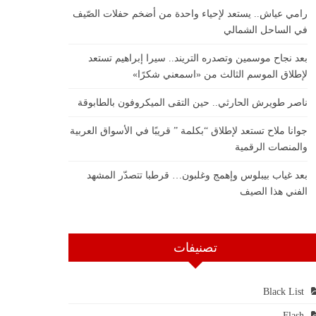
رامي عياش.. يستعد لإحياء واحدة من أضخم حفلات الصّيف
في الساحل الشمالي
بعد نجاح موسمين وتصدره التريند.. سيرا إبراهيم تستعد
لإطلاق الموسم الثالث من «اسمعني شكرًا»
ناصر طويرش الحارثي.. حين التقى الميكروفون بالطابوقة
جوانا ملاح تستعد لإطلاق “بكلمة ” قريبًا في الأسواق العربية
والمنصات الرقمية
بعد غياب بيبلوس وإهمج وغلبون… قرطبا تتصدّر المشهد
الفني هذا الصيف
تصنيفات
Black List
Flash