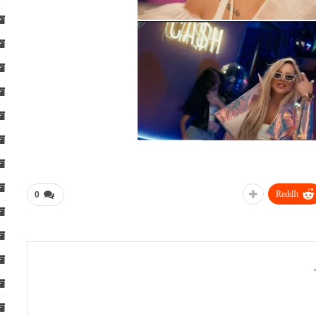
ReddIt
0