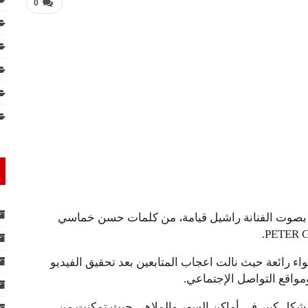
0
ع PETER GL أغنية “عَ بالي” بصوت الفنانة راشيل قيامة، من كلمات حسن خماسي
أجواء رائعة حيث نالت اعجاب المتابعين بعد تحقيق الفيديو
مواقع التواصل الإجتماعي.
بشكل كبير في أماكن السهر والملاهي حيث تمكنت من