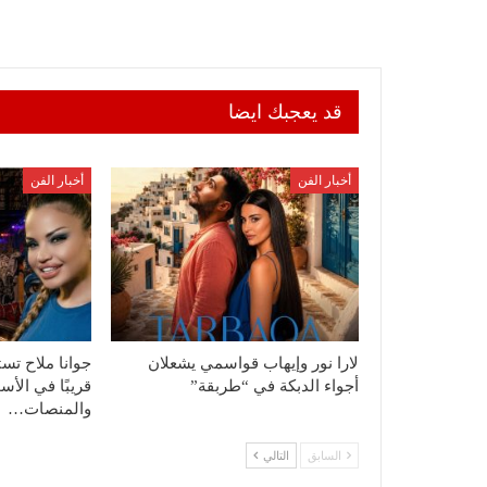
قد يعجبك ايضا
أخبار الفن
أخبار الفن
لارا نور وإيهاب قواسمي يشعلان
جوانا ملاح تست
أجواء الدبكة في “طربقة”
قريبًا في الأس
والمنصات…
السابق
التالي