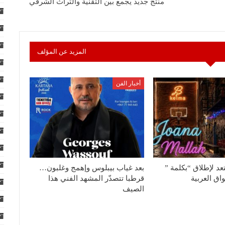
منتج جديد يجمع بين التقنية والتراث الشرقي
المزيد عن المؤلف
أخبار الفن
عد لإطلاق “بكلمة ”
بعد غياب بيبلوس وإهمج وغلبون…
واق العربية
قرطبا تتصدّر المشهد الفني هذا
الصيف