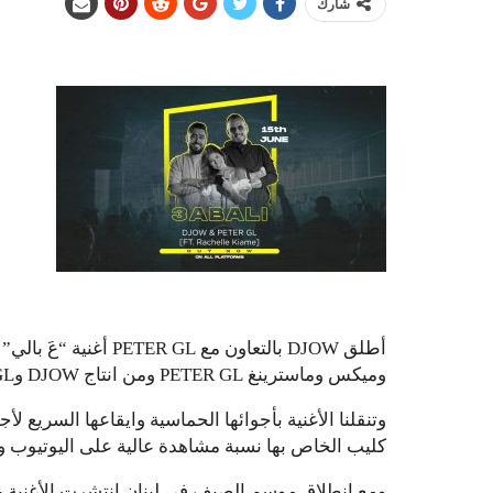
شارك
أطلق DJOW بالتعاون م
وميكس وماسترينغ PETER GL ومن انتاج DJOW وPETER GL.
وتنقلنا الأغنية بأجوائها الحماسية وايقاعها السريع ل
كليب الخاص بها نسبة مشاهدة عالية على اليوتيوب و
ومع انطلاق موسم الصيف في لبنان انتشرت الأغنية 