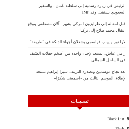
الرئيس في زيارة رسمية إلى سلطنة عُمان.. والسفير
السعودي يستقبل وفد IMF
قبل انتقاله إلى طرابزون التركي بشهر.. آلان مصطفى يتوقع
انتقال محمد صلاح إلى تركيا
لارا نور وإيهاب قواسمي يشعلان أجواء الدبكة في “طربقة”
رامي عياش.. يستعد لإحياء واحدة من أضخم حفلات الصّيف
في الساحل الشمالي
بعد نجاح موسمين وتصدره التريند.. سيرا إبراهيم تستعد
لإطلاق الموسم الثالث من «اسمعني شكرًا»
تصنيفات
Black List
Flash