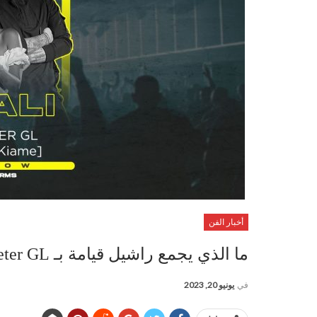
أخبار الفن
ما الذي يجمع راشيل قيامة بـ Djow & Peter GL؟
في
يونيو 20, 2023