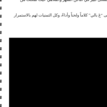
PE و راشيل قيامة على “عَ بالي” كلاماً ولحناً وأداءً، وكل التمنيات لهم بالاستمرار