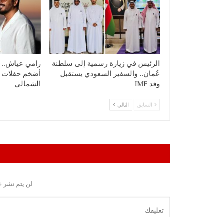
الرئيس في زيارة رسمية إلى سلطنة
رامي عياش.. ي
عُمان.. والسفير السعودي يستقبل
أضخم حفلات ا
وفد IMF
الشمالي
السابق
التالي
لن يتم نشر ع