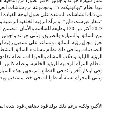
تمتاز سيارة جراند واجونير الأكثر تطوراً من الناحية ا
“تلفاز فيرست فاير”، ومرآة الرؤية الخلفية الرقمية و
2023 أكثر من 120 وظيفة للسلامة والأم
بين السائق والسيارة والطريق. وتأتي جراند واجونير
تعزز مجال رؤية السائق، وتساعد على تسهيل رؤية ل
التصادمات بما في ذلك نظام مساندة السائق النشط، 
الرؤية الليلية وتعقّب المشاة والحيوانات، نظام ت
، نظام المرآة الرقمية للرؤية الخلفية، ونظام كاميرا ا
ويأتي المحرك بستة أسطوانات في خط مستقيم ويطلق 
الأكبر، ولكنه برغم ذلك يولد قوة تضاهي قوة هذه ال