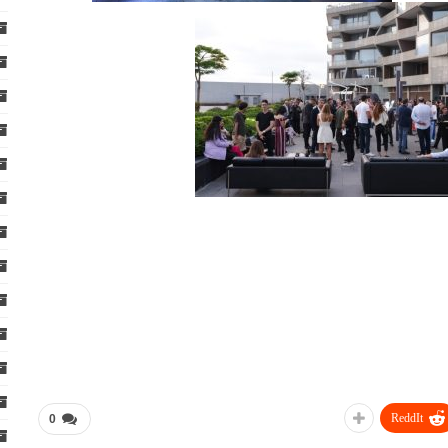
ReddIt
0