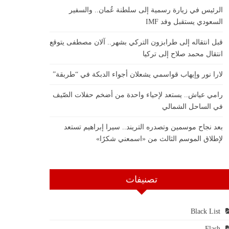
الرئيس في زيارة رسمية إلى سلطنة عُمان.. والسفير
السعودي يستقبل وفد IMF
قبل انتقاله إلى طرابزون التركي بشهر.. آلان مصطفى يتوقع
انتقال محمد صلاح إلى تركيا
لارا نور وإيهاب قواسمي يشعلان أجواء الدبكة في “طربقة”
رامي عياش.. يستعد لإحياء واحدة من أضخم حفلات الصّيف
في الساحل الشمالي
بعد نجاح موسمين وتصدره التريند.. سيرا إبراهيم تستعد
لإطلاق الموسم الثالث من «اسمعني شكرًا»
تصنيفات
Black List
Flash