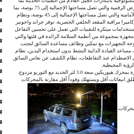
لتكنولوجية بابتكارات الجيل القادم من التقنيات الحديثة بما
فيها نظام “يوكونيكت 5″، ومجموعة من شاشات العرض الرقمية والتي تصل مساحتها الإجمالية إلى 75 بوصة، بما
في ذلك الشاشات الممتدة على طول لوحة القيادة الأمامية والتي تصل مساحتها الإجمالية إلى 45 بوصة، ونظام
كاميرا مراقبة المقعد الخلفي الحصرية. توفر جراند واجونير
ان، تتضمن استخدامات مبتكرة للتقنيات التي تعمل على تحسين التفاعل
 مجهزة بمجموعة من أنظمة السلامة الرائدة في فئتها والتي
وحة التجهيزات مع تمكين وظائف مساعدة السائق لتجنب
مساعد القيادة الذاتية النشط بدون استخدام اليدين، نظام
فادي الاصطدام عند التقاطعات، نظام الكشف عن نعاس السائق
لرؤية المحيطية.
وفي ابتكار آخر رائد في القطاع، تم تجهيز هذه السيارة بمحرك هيوريكين سعة 3.0 لتر الجديد مع التوربو مزدوج.
انبعاثات أقل ويستهلك وقوداً أقل مقارنة بالمحركات
محركات.