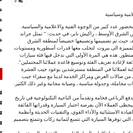
0
تيس الشرق الأوسط ، راكيش ناير، في حديث: ” تمثل جراند
يد، حيث تم تصميمها وتصنيعها خصيصاً لمنطقة الشرق
المميزة الى بيروت لتجلب معها قدرات أسطورية ومستويات
متطور. هذه هي المرة الأولى التي ندخل فيها فئة سيارات
ئعة لإعادة تعريف الفئة وتوسيع قاعدة عملائنا المحتملين”.
نة لعملائنا في المنطقة مسترشدين بوعود جيب العشرة
 من صالات العرض ومراكز الخدمة لدينا مع سفراء جيب
بات مجاملة، وجدولة مناسبة ، وصيانة مجانية وغير ذلك الكثير.
ع الرباعي فخامة وتقدماً من الناحية التكنولوجية في تاريخ
طوري الممتد على مدى 80 عامًا. وسيحظى العملاء الآن بفرصة اختبار السيارة وقدراتها الفائقة
لقيادة الاستثنائية والأداء القوي، والتقنيات الحديثة وأنظمة
التي توفرها السيارة التي تتسع لثمانية ركاب وتتمتع بتصميم