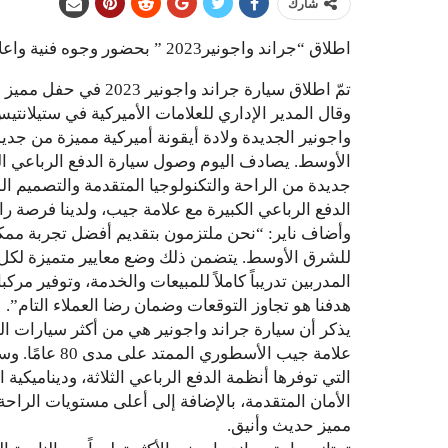
شارك
اطلاق “جراند واجونير2023 ” بحضور وجوه فنية واعلامية وسياسية
تمّ اطلاق سيارة جراند واجونير 2023 في حفل مميز بحضور عدد كبير من الوجوه الفنية والاعلامية والسياسية.
وقال المدير الإداري للعلامات الأميركية في ستيلان
واجونير الجديدة ولادة أيقونة أميركية مميزة من جد
الأوسط. يصادف اليوم وصول سيارة الدفع الرباعي 
جديدة من الراحة والتكنولوجيا المتقدمة والتصميم ال
الدفع الرباعي الكبيرة مع علامة جيب، ولدينا فرصة را
وأضاف ناير: “نحن ملتزمون بتقديم أفضل تجربة ممك
للشرق الأوسط. يتضمن ذلك وضع معايير متميزة لكل
المدربين تدريباً كاملاً للمبيعات والخدمة، وتوفير مرك
هدفنا هو تجاوز التوقعات وضمان رضا العملاء التام”.
يذكر أن سيارة جراند واجونير هي من أكثر سيارات الدف
علامة جيب الأس
التي توفرها أنظمة الدفع الرباعي الثلاثة، وديناميكية ا
الأمان المتقدمة، بالإضافة إلى أعلى مستويات الراحة 
مميز حديث وأنيق.