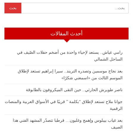
أحدث المقالات
رامي عياش.. يستعد لإحياء واحدة من أضخم حفلات الصّيف في
الساحل الشمالي
بعد نجاح موسمين وتصدره التريند.. سيرا إبراهيم تستعد لإطلاق
الموسم الثالث من «اسمعني شكرًا»
ناصر طويرش الحارثي.. حين التقى الميكروفون بالطابوقة
جوانا ملاح تستعد لإطلاق “بكلمة ” قريبًا في الأسواق العربية والمنصات
الرقمية
بعد غياب بيبلوس وإهمج وغلبون… قرطبا تتصدّر المشهد الفني هذا
الصيف