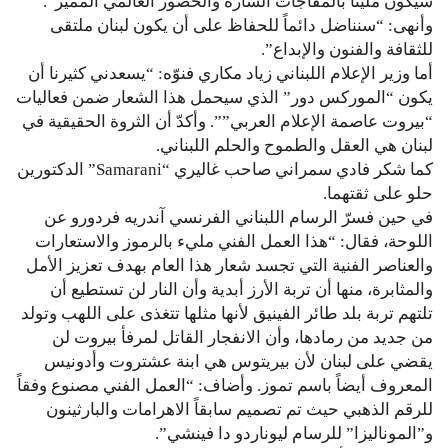
سيكون مليئاً بالمفاجآت السارة والحضور العالمي المميز”.
وأنهى: “سنناضل دائماً للحفاظ على أن يكون لبنان ملتقى
للثقافة والفنون والإبداع”.
أما وزير الإعلام اللبناني زياد مكاري فنوّه: “يسعدني كثيرنا أن
يكون “الموركس دور” الذي سيحمل هذا الشعار ضمن فعاليات
“بيروت عاصمة الإعلام العربي””. وأكدّ أن الثروة الحقيقية في
لبنان هي العقل والطموح والحلم اللبناني.
كما شكر فادي سمراني صاحب غاليري “Samarani” الدكتورين
حلو على ثقتهما.
في حين فسرّ الرسام اللبناني الفرنسي آندريه فردورو عن
اللوحة، فقال: “هذا العمل الفني مليء بالرموز والاستعارات
والعناصر الفنية التي تجسد شعار هذا العام بهدف تعزيز الأمل
والمثابرة، منها أن تربة الأرز أبدية وأن النار لن تستطيع أن
تلتهم تربة بلد طائر الفينيق لأنها مثلها تتغذى على اللهب وتولد
من جديد من رمادها، وأن الانفجار القاتل لمرفأ بيروت لن
يقضي على لبنان لأن بيريتوس هي ابنة عشتروت وأدونيس
المعروف أيضاً باسم تموز. وأضاف: “العمل الفني مصنوع وفقاً
للرقم الذهبي حيث تم تصميم سابقاً الاهرامات والبارثينون
و”الموناليزا” للرسام ليوناردو دا فينشي”.