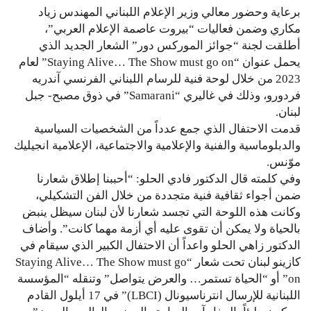
برعاية وحضور معالي وزير الإعلام اللبناني المهندس زياد
مكاري وضمن فعاليات “بيروت عاصمة الإعلام العربي”،
أطلقت لجنة “جوائز الموركس دور” الشعار الجديد الذي
يحمل عنوان “Staying Alive… The Show must go on” لعام
2023 من خلال لوحة فنية للرسام اللبناني الفرنسي آندريه
فردورو، وذلك في غاليري “Samarani” في ذوق مصبح- جبل
لبنان.
قدمت الاحتفال الذي جمع عدداً من الشخصيات السياسية
والدبلوماسية والفنية والإعلامية والاجتماعية، الإعلامية انجيليك
موّنس.
وفي كلمته قال الدكتور فادي الحلو: “أحببنا إطلاق شعارنا
ضمن أجواء ثقافية فنية متجددة من خلال الفن التشكيلي،
وكانت هذه اللوحة التي تجسد شعارنا لأن لبنان سيظل ينبض
بالحياة ولا يمكن أن تقوى عليه أي أزمة مهما كانت”. وأضاف
الدكتور زاهي الحلو واعداً أن الاحتفال الكبير الذي سيقام في
كازينو لبنان تحت شعار “Staying Alive… The Show must go
on” أو “الحياة تستمر… والعرض يتواصل” وتنقله “المؤسسة
اللبنانية للإرسال انترناسيونال (LBCI)” في 17 أيلول القادم