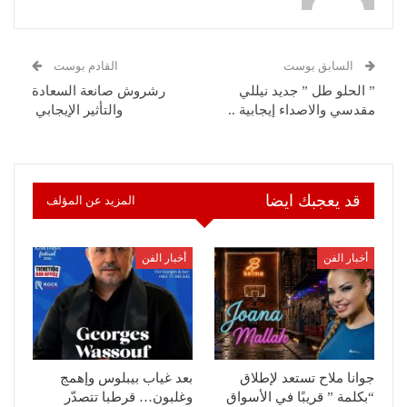
السابق بوست
القادم بوست
” الحلو طل ” جديد نيللي
رشروش صانعة السعادة
مقدسي والاصداء إيجابية ..
والتأثير الإيجابي
قد يعجبك ايضا
المزيد عن المؤلف
أخبار الفن
أخبار الفن
جوانا ملاح تستعد لإطلاق
بعد غياب بيبلوس وإهمج
“بكلمة ” قريبًا في الأسواق
وغلبون… قرطبا تتصدّر