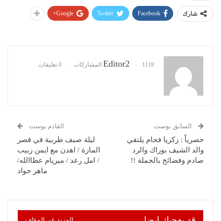
Google+
Twitter
Facebook
شارك
Editor2
1119 المشاركات
0 تعليقات
السابق بوست
القادم بوست
حصرياً : زكريا فحام يلتقي
ليلة صيف طربية في قصر
والد الشيف بوراك والرد
المازة / اهدن مع ايمن زبيب
صادم وفضائح بالجملة !!
/ امل رعد / ميريام عطاالله/
ماهر جواد
قد يعجبك ايضا
المزيد عن المؤلف