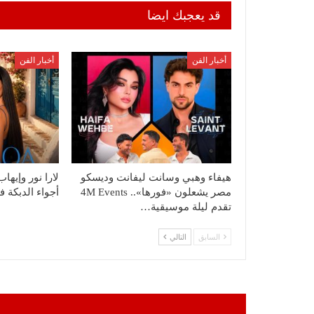
قد يعجبك ايضا
أخبار الفن
أخبار الفن
هيفاء وهبي وسانت ليفانت وديسكو
لارا نور وإيه
مصر يشعلون «فورها».. 4M Events
أجواء الدبكة 
تقدم ليلة موسيقية…
السابق
التالي