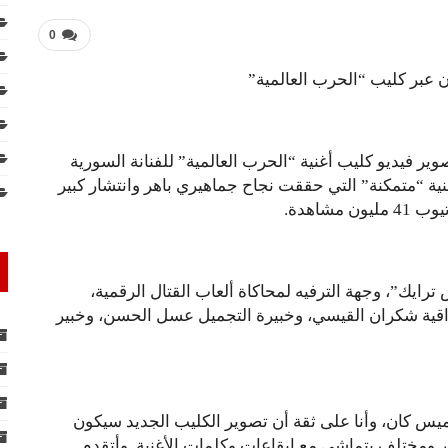
0
ن عبر كليب “الحرب العالمية”
د مفلح، تصوير فيديو كليب أغنية “الحرب العالمية” للفنانة السورية
نية “متمكنة” التي حققت نجاح جماهيري باهر وانتشار كبير
شاهدة.
رايك”، وجهة الترفيه لمحاكاة ألعاب القتال الرقمية،
عراقية شكران القيسي، وخبيرة التجميل عسل الحسن، وخبير
لميس كان، وأنا على ثقة أن تصوير الكليب الجديد سيكون
 ومختلف يتماشى مع ايقاعات وكلمات الأغنية. وأتقدم