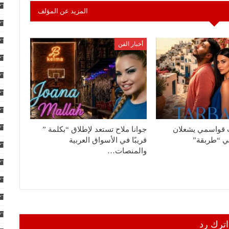
المزيد عن المؤلف
أخبار الفن
اب قواسمي يشعلان
جوانا ملاح تستعد لإطلاق “بكلمة ”
في “طربقة”
قريبًا في الأسواق العربية
والمنصات…
اترك رد