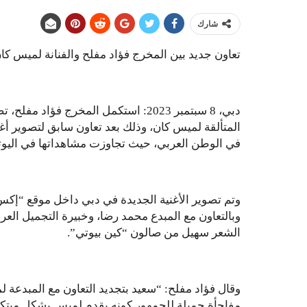
شارك
تعاون جديد بين المخرج فؤاد مفلح والفنانة لميس كا
دبي، 8 سبتمبر 2023: استكمل المخرج فؤا
المتألقة لميس كان، وذلك بعد تعاون سابق لتصوير أغ
في الوطن العربي، حيث تجاوزت مشاهداتها في اليوتيوب 41 مليون م
وتم تصوير الأغنية الجديدة في دبي داخل موقع “إكس ت
وبالتعاون مع المبدع محمد رضا، وخبيرة التجميل ال
الشعر سهيل من صالون “كين بيوتي”.
وقال فؤاد مفلح: “سعيد بتجديد التعاون مع المبدعة 
مفاجأة جميلة للجمهور كونه يقدم لميس بشكل مبتكر