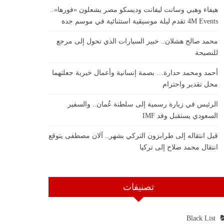
هيفاء وهبي وسانت ليفانت وديسكو مصر يشعلون «فورها»..
4M Events تقدم ليلة موسيقية استثنائية في موسم جدة
محمد صالح هشلان.. خبير السيارات الذي تحول إلى مرجع
للنصيحة
أحمد ومحمد حدارة… بصمة إنسانية وأعمال خيرية جعلتهما
محل تقدير واحترام
الرئيس في زيارة رسمية إلى سلطنة عُمان.. والسفير
السعودي يستقبل وفد IMF
قبل انتقاله إلى طرابزون التركي بشهر.. آلان مصطفى يتوقع
انتقال محمد صلاح إلى تركيا
تصنيفات
Black List