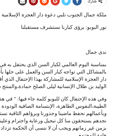
شارك
ملكة جمال الجنوب تلبي دعوة دار العجزة الإسلامية
نور البوبو: برؤى كبارنا نستشرف مستقبلنا
ندى جمال
بمناسبة اليوم العالمي لكبار السن الذي يحتفل به في
بالمشاكل التي تواجه كبار السن والعمل على حلها ب
الوليد بن طلال الإنسانية ليلى الصلح حمادة،والمنتج
وفي هذه الإحتفال كان للبوبو كلمة جاء فيها: ” في هذه
الطيبة،النفوس الطاهرة، الإبتسامة الصافية الودودة و
وبأعمالهم نحفظ ماضينا وجذورنا وبرؤاهم الثاقبة ن
نجدهم يستحقون منا كل تبجيل ورعاية واحترام وعلينا 
بزمن غير زمانهم ويجب أن لا ننسى أن الحكمة تزداد
هامة للمجتمع .