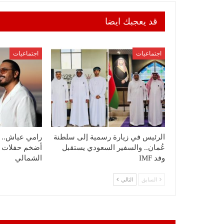
قد يعجبك ايضا
اجتماعيات
اجتماعيات
الرئيس في زيارة رسمية إلى سلطنة
رامي عياش.. ي
عُمان.. والسفير السعودي يستقبل
أضخم حفلات ا
وفد IMF
الشمالي
السابق
التالي