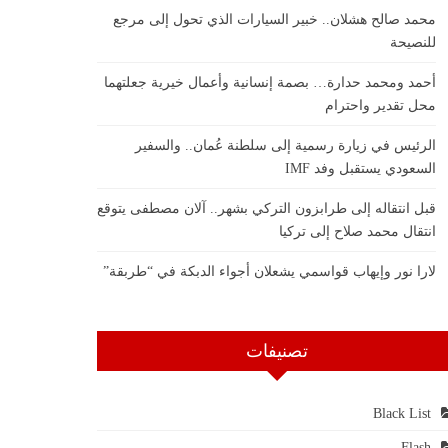
محمد صالح هشلان.. خبير السيارات الذي تحول إلى مرجع
للنصيحة
أحمد ومحمد حدارة… بصمة إنسانية وأعمال خيرية جعلتهما
محل تقدير واحترام
الرئيس في زيارة رسمية إلى سلطنة عُمان.. والسفير
السعودي يستقبل وفد IMF
قبل انتقاله إلى طرابزون التركي بشهر.. آلان مصطفى يتوقع
انتقال محمد صلاح إلى تركيا
لارا نور وإيهاب قواسمي يشعلان أجواء الدبكة في “طربقة”
تصنيفات
Black List
Flash