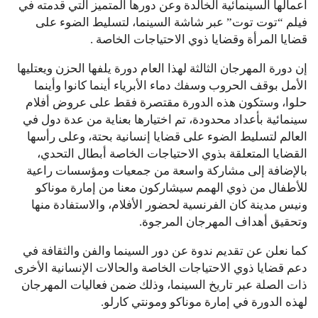
أعمالها السينمائية الخالدة وعن دورها المتميز التي قدمته في
فيلم “توت توت” عبر شاشة السينما، لتسليط الضوء على
قضايا المرأة وقضايا ذوي الاحتياجات الخاصة .
إن دورة المهرجان الثالثة لهذا العام دورة يلفها الحزن ويعتليها
الأمل بوقف الحروب وسفك دماء الأبرياء أينما كانوا وأينما
حلوا، وستكون هذه الدورة مقتصرة فقط على عروض أفلام
سينمائية بأعداد محدودة، تم اختيارها بعناية من عدة دول في
العالم لتسليط الضوء على قضايا إنسانية بحتة، وعلى رأسها
القضايا المتعلقة بذوي الاحتياجات الخاصة أبطال التحدي،
بالإضافة إلى مشاركة واسعة من جمعيات ومؤسسات راعية
للأطفال من ذوي الهمم سيشاركون معنا من إمارة موناكو
ونيس مدينة كان الفرنسية لحضور الأفلام، والاستفادة منها
وتحقيق أهداف المهرجان المرجوة.
كما نعلن عن تقديم ندوة عن دور السينما والفن والثقافة في
دعم قضايا ذوي الاحتياجات الخاصة والحالات الإنسانية الأخرى
ذات الصلة عبر تاريخ السينما، وذلك ضمن فعاليات المهرجان
لهذه الدورة في إمارة موناكو ومونتي كارلو.