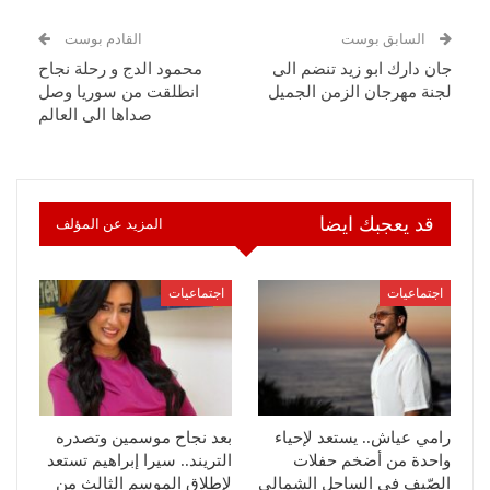
السابق بوست
القادم بوست
جان دارك ابو زيد تنضم الى
محمود الدج و رحلة نجاح
لجنة مهرجان الزمن الجميل
انطلقت من سوريا وصل
صداها الى العالم
قد يعجبك ايضا
المزيد عن المؤلف
اجتماعيات
اجتماعيات
رامي عياش.. يستعد لإحياء
بعد نجاح موسمين وتصدره
واحدة من أضخم حفلات
التريند.. سيرا إبراهيم تستعد
الصّيف في الساحل الشمالي
لإطلاق الموسم الثالث من