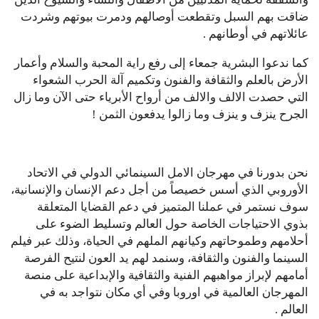
ضاقت بهم السبل وتقطعت أوصالهم ودمرت بيوتهم وشردت
عائلاتهم في أوطانهم .
كما ندعوا البشرية جمعاء إلى رفع راية المحبة والسلام وأعمار
الأرض بالعلم والثقافة والفنون وتكميم آلة الحرب الشعواء
التي حصدت الالف والالف من أرواح الأبرياء حتى الآن وما زال
الجرح ينزف و ينزف وما زالوا يدفعون الثمن !
نحن بدورنا في مهرجان الامل السينمائي الدولي في الاتحاد
الأوروبي الذي أسس خصيصاً من أجل دعم الإنسان والإنسانية،
سوف نستمر في عملنا المتميز في دعم القضايا المتعلقة
بذوي الاحتياجات الخاصة حول العالم وتسليط الضوء على
أحلامهم وطموحاتهم وكيانهم الملهم في الحياة، وذلك عبر فيلم
السينما والفنون والثقافة، وسنمد لهم يد العون لنتيح الفرصة
أمامهم لإبراز مواهبهم الفنية والثقافية والإبداعية على منصة
المهرجان العالمية في اوروبا وفي أي مكان نتواجد به في
العالم .