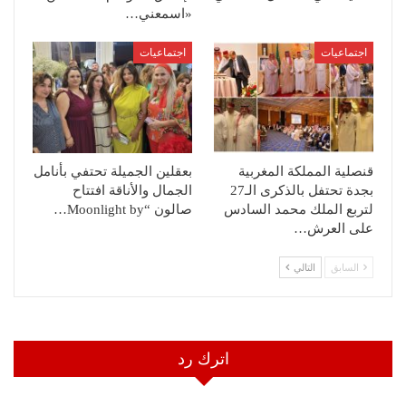
«اسمعني…
اجتماعيات
اجتماعيات
قنصلية المملكة المغربية
بعقلين الجميلة تحتفي بأنامل
بجدة تحتفل بالذكرى الـ27
الجمال والأناقة افتتاح
لتربع الملك محمد السادس
صالون “Moonlight by…
على العرش…
السابق
التالي
اترك رد