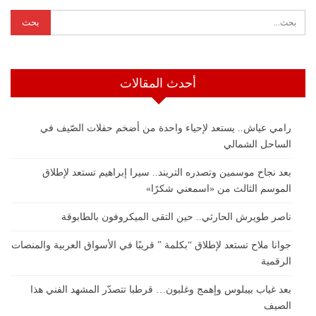
أحدث المقالات
رامي عياش.. يستعد لإحياء واحدة من أضخم حفلات الصّيف في
الساحل الشمالي
بعد نجاح موسمين وتصدره التريند.. سيرا إبراهيم تستعد لإطلاق
الموسم الثالث من «اسمعني شكرًا»
ناصر طويرش الحارثي.. حين التقى الميكروفون بالطابوقة
جوانا ملاح تستعد لإطلاق “بكلمة ” قريبًا في الأسواق العربية والمنصات
الرقمية
بعد غياب بيبلوس وإهمج وغلبون… قرطبا تتصدّر المشهد الفني هذا
الصيف