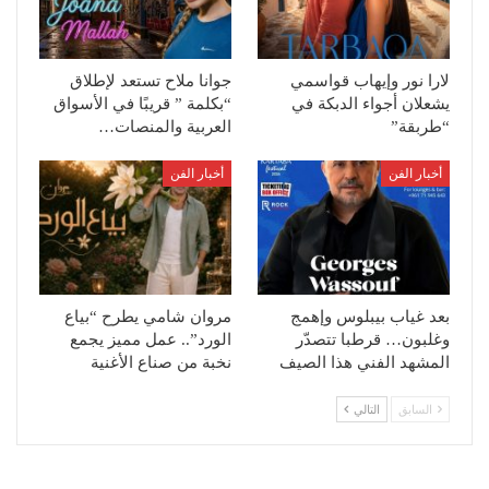
لارا نور وإيهاب قواسمي
جوانا ملاح تستعد لإطلاق
يشعلان أجواء الدبكة في
“بكلمة ” قريبًا في الأسواق
“طربقة”
العربية والمنصات…
أخبار الفن
أخبار الفن
بعد غياب بيبلوس وإهمج
مروان شامي يطرح “بياع
وغلبون… قرطبا تتصدّر
الورد”.. عمل مميز يجمع
المشهد الفني هذا الصيف
نخبة من صناع الأغنية
السابق
التالي