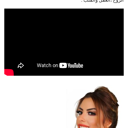
الروح ،العقل والقلب .