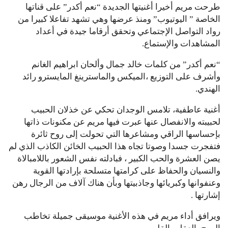
طرحت مريم أخيرا أغنيتها الجديدة “نعم أكدر” على قناتها
الخاصة ” اليوتيوب” ومنذ عرضها وهي تشهد تفاعلا كبيرا من
رواد التواصل الإجتماعي وتحقق أرقاما جيدة في أعداد
المشاهدات والإستماع.
“نعم أكدر” من كلمات خالد جمال وألحان ابراهيم الغانم
وأشرف على التوزيع ،الميكس والماسترينغ المايسترو رائد
الهندي.
أغنية عاطفية، تلامس الوجدان تحكي عن خذلان الحبيب
لحبيبته والانفصال عنها عبرت فيها مريم عن مكنونات ذاتها
بإحساسها الراقي ومشاعرها التي تحولت إلى روح ثائرة
فتفجرت جسدا وصوتا تجاه هذا الحبيب الخائن الكاذب الذي لم
يصن العشرة والحب الكبير ، فبادلته نفس الشعور باللامبالاة
والنسيان والحفاظ على كرامتها متسلحة بإرادتها القوية
وعنفوانها وكبريائها وجاذبيتها وبأن هناك آلاف من الرجال رهن
إشارتها .
ويرافق أداء مريم في هذه الأغنية موسيقى جميلة تخاطب