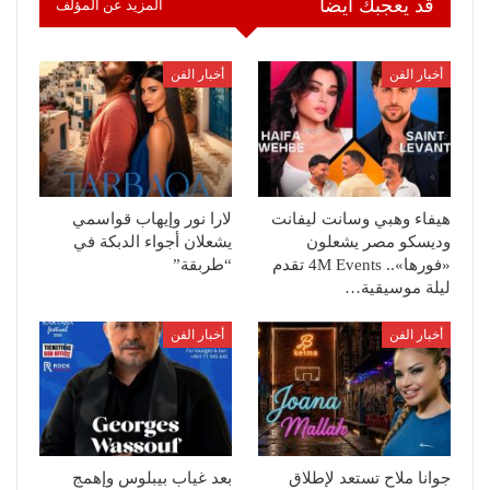
قد يعجبك ايضا
المزيد عن المؤلف
أخبار الفن
أخبار الفن
هيفاء وهبي وسانت ليفانت
لارا نور وإيهاب قواسمي
وديسكو مصر يشعلون
يشعلان أجواء الدبكة في
«فورها».. 4M Events تقدم
“طربقة”
ليلة موسيقية…
أخبار الفن
أخبار الفن
جوانا ملاح تستعد لإطلاق
بعد غياب بيبلوس وإهمج