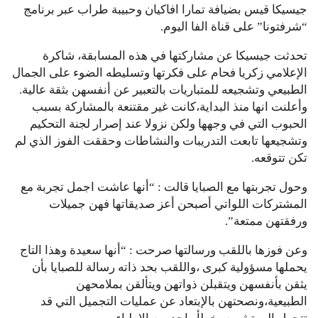
جيسيكا قيس بضيافة تمارا افاكيان وحبيبة طراب عبر برنامج
“شرفتونا” على قناة الفا اليوم.
تحدثت جيسيكا عن مشاركتها في هذه المسابقة، شاكرة
الإعلامي زكريا فحام على فكرتها وتسليطه الضوء على الجمال
الطبيعي وتشجيعه للمتباريات بالتعبير عن أنفسهن بثقة عالية.
وأعلنت انها منذ البداية،كانت غير مقتنعة بالمشاركة بسبب
الحبوب التي في وجهها ولكن نزولا عند إصرار لجنة التحكيم
وتشجيعها تابعت التدريبات والنشاطات وحققت الفوز الذي لم
تكن تتوقعه.
وحول تجربتها مع الصبايا قالت : “أنها عاشت اجمل تجربة مع
المشتركات اللواتي أصبحن أعز صديقاتها فهن جميلات
ورفقتهن ممتعة”.
وعن فوزها باللقب ورسالتها صرحت : “أنها سعيدة وهذا التاج
يحملها مسؤولية كبرى ،واللقب بحد ذاته رسالة للصبايا بأن
يثقن بأنفسهن ويتقبلن ذواتهن ويتألقن بملامحهن
الطبيعية،ونصحتهن بالإبتعاد عن عمليات التجميل التي قد