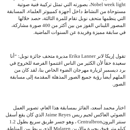
Nobel week light، بصورته التي تمثل تركيبة فنية صوتية
مستوحاة من النشاط داخل أجهزة كمبيوتر العلماء، المسابقة
التي ينظمها متحف نوبل تقام للمرة الثالثة، حصد خلالها
المصور اللبناني الفوز من بين أكثر من 400 صورة مشاركة،
في سابقة مميزة وفريدة عن السنوات الماضية.
تقول إريكا لانر Erika Lanner مديرة متحف جائزة نوبل: “أنا
سعيدة حقاً لأن الكثير من الناس اغتنموا الفرصة للخروج في
برد ديسمبر لزيارة مهرجان الضوء الخاص بنا، لقد كان من
الملهم أيضاً رؤية جميع الصور المذهلة المقدمة إلى مسابقة
الصور.
اختار محمد أسعد، الفائز بمسابقة هذا العام، تصوير العمل
الضوئي العاكس لجيم ريس Jaime Reyes‏ الذي كان يقع أسفل
سنتر البرونCentralbron ، وهو جسر طريق سريع بطول 1.2
كيلو متر فوق بحيرة مالارين Malaren الذي يربط بين المناطق