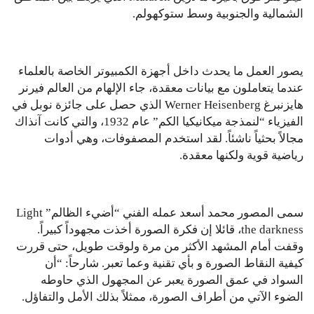
الشمالية والجنوبية وسط ستوكهولم.
يصور العمل ما يحدث داخل أجهزة الكمبيوتر الخاصة بالعلماء
عندما يتعاملون مع بيانات معقدة، جاء الإلهام من العالم فيرنر
هايزنبرغ Werner Heisenberg الذي حصل على جائزة نوبل في
الفيزياء “لنمذجة ميكانيكيا الكم” عام 1932، والتي كانت آنذاك
مجالاً بحثياً ناشئاً. لقد استخدم المصفوفات، وهي أدوات
رياضية قوية ولكنها معقدة.
سمى المصور محمد أسعد عمله الفني “أضيء الظالم” Light
the darkness، قائلا إن فكرة الصورة أخذت مجهوداً كبيراً.
وقفت أمام المشهد الأكثر من مرة ولوقت طويل، حتى قررت
كيفية النقاط الصورة و بأي تقنية وعما تعبر. شارحاً: “أن
السواد في عمق الصورة يعبر عن المجهول الذي حاوطه
الضوء الآتي من أطراف الصورة، ممثلاً بذلك الأمل والتفاؤل.