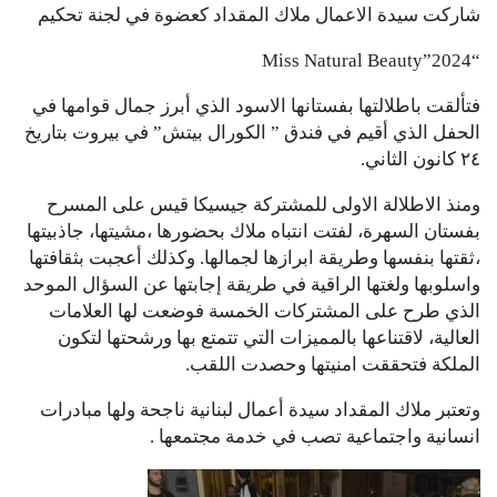
شاركت سيدة الاعمال ملاك المقداد كعضوة في لجنة تحكيم
“Miss Natural Beauty”2024
فتألقت باطلالتها بفستانها الاسود الذي أبرز جمال قوامها في
الحفل الذي أقيم في فندق ” الكورال بيتش” في بيروت بتاريخ
٢٤ كانون الثاني.
ومنذ الاطلالة الاولى للمشتركة جيسيكا قيس على المسرح
بفستان السهرة، لفتت انتباه ملاك بحضورها ،مشيتها، جاذبيتها
،ثقتها بنفسها وطريقة ابرازها لجمالها. وكذلك أعجبت بثقافتها
واسلوبها ولغتها الراقية في طريقة إجابتها عن السؤال الموحد
الذي طرح على المشتركات الخمسة فوضعت لها العلامات
العالية، لاقتناعها بالمميزات التي تتمتع بها ورشحتها لتكون
الملكة فتحققت امنيتها وحصدت اللقب.
وتعتبر ملاك المقداد سيدة أعمال لبنانية ناجحة ولها مبادرات
انسانية واجتماعية تصب في خدمة مجتمعها .