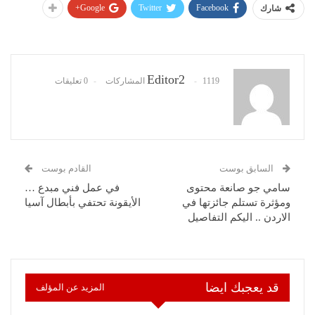
Google+
Twitter
Facebook
شارك
Editor2
1119 المشاركات
0 تعليقات
السابق بوست
القادم بوست
سامي جو صانعة محتوى
في عمل فني مبدع …
ومؤثرة تستلم جائزتها في
الأيقونة تحتفي بأبطال آسيا
الاردن .. اليكم التفاصيل
قد يعجبك ايضا
المزيد عن المؤلف