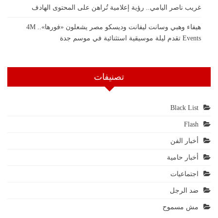
غريب ناصر اليامي.. رؤية إعلامية تُراهن على المحتوى الهادف
هيفاء وهبي وسانت ليفانت وديسكو مصر يشعلون «فورها».. 4M
Events تقدم ليلة موسيقية استثنائية في موسم جدة
تصنيفات
Black List
Flash
أخبار الفن
أخبار حامية
اجتماعيات
ضد الرجل
مش مسموح