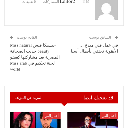
Editor2
1119 المشاركات
0 تعليقات
السابق بوست
القادم بوست
في عمل فني مبدع …
جيسيكا قيس Miss natural
الأيقونة تحتفي بأبطال آسيا
beauty حديث الصحافة
المصرية بعد مشاركتها كعضو
لجنة تحكيم في Miss arab
world
قد يعجبك ايضا
المزيد عن المؤلف
أخبار الفن
أخبار الفن