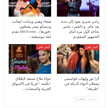
رامي صبري يعود إلى جدة
هيفاء وهبي وسانت ليفانت
بعد عام.. و«القمر» يختبر
وديسكو مصر يشعلون
نجاحه لأول مرة أمام
«فورها».. 4M Events تقدم
الجمهور السعودي
ليلة موسيقية…
أخبار الفن
أخبار الفن
لارا نور وإيهاب قواسمي
جوانا ملاح تستعد لإطلاق
يشعلان أجواء الدبكة في
“بكلمة ” قريبًا في الأسواق
“طربقة”
العربية والمنصات…
السابق
التالي