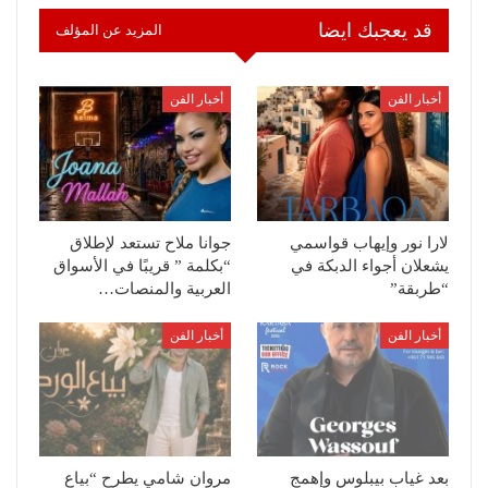
قد يعجبك ايضا
المزيد عن المؤلف
أخبار الفن
أخبار الفن
لارا نور وإيهاب قواسمي
جوانا ملاح تستعد لإطلاق
يشعلان أجواء الدبكة في
“بكلمة ” قريبًا في الأسواق
“طربقة”
العربية والمنصات…
أخبار الفن
أخبار الفن
بعد غياب بيبلوس وإهمج
مروان شامي يطرح “بياع