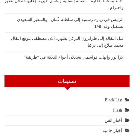
أحمد ومحمد حدارة… بصمة إنسانية وأعمال خيرية جعلتهما محل تقدير
واحترام
الرئيس في زيارة رسمية إلى سلطنة عُمان.. والسفير السعودي
يستقبل وفد IMF
قبل انتقاله إلى طرابزون التركي بشهر.. آلان مصطفى يتوقع انتقال
محمد صلاح إلى تركيا
لارا نور وإيهاب قواسمي يشعلان أجواء الدبكة في “طربقة”
تصنيفات
Black List
Flash
أخبار الفن
أخبار حامية