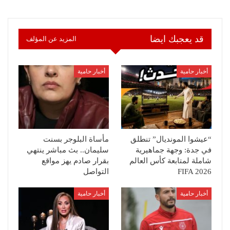
قد يعجبك ايضا
المزيد عن المؤلف
أخبار حامية
أخبار حامية
“عيشوا المونديال” تنطلق
مأساة البلوجر بسنت
في جدة: وجهة جماهيرية
سليمان.. بث مباشر ينتهي
شاملة لمتابعة كأس العالم
بقرار صادم يهز مواقع
FIFA 2026
التواصل
أخبار حامية
أخبار حامية