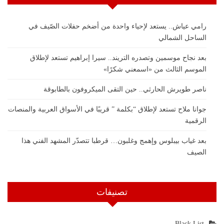
رامي عياش.. يستعد لإحياء واحدة من أضخم حفلات الصّيف في
الساحل الشمالي
بعد نجاح موسمين وتصدره التريند.. سيرا إبراهيم تستعد لإطلاق
الموسم الثالث من «اسمعني شكرًا»
ناصر طويرش الحارثي.. حين التقى الميكروفون بالطابوقة
جوانا ملاح تستعد لإطلاق “بكلمة ” قريبًا في الأسواق العربية والمنصات
الرقمية
بعد غياب بيبلوس وإهمج وغلبون… قرطبا تتصدّر المشهد الفني هذا
الصيف
تصنيفات
Black List