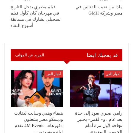
ماذا بين نقيب الفنانين في
فيلم مصري يدخل التاريخ
مصر وشركة GMH
في مهرجان كان كأول فيلم
تسجيلي يشارك في مسابقة
أسبوع النقاد
قد يعجبك ايضا
المزيد عن المؤلف
أخبار الفن
أخبار الفن
رامي صبري يعود إلى جدة
هيفاء وهبي وسانت ليفانت
بعد عام.. و«القمر» يختبر
وديسكو مصر يشعلون
نجاحه لأول مرة أمام
«فورها».. 4M Events تقدم
الجمهور السعودي
ليلة موسيقية…