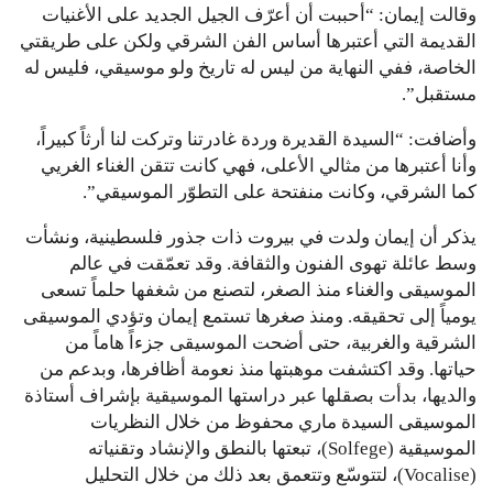
وقالت إيمان: “أحببت أن أعرّف الجيل الجديد على الأغنيات
القديمة التي أعتبرها أساس الفن الشرقي ولكن على طريقتي
الخاصة، ففي النهاية من ليس له تاريخ ولو موسيقي، فليس له
مستقبل”.
وأضافت: “السيدة القديرة وردة غادرتنا وتركت لنا أرثاً كبيراً،
وأنا أعتبرها من مثالي الأعلى، فهي كانت تتقن الغناء الغريي
كما الشرقي، وكانت منفتحة على التطوّر الموسيقي”.
يذكر أن إيمان ولدت في بيروت ذات جذور فلسطينية، ونشأت
وسط عائلة تهوى الفنون والثقافة. وقد تعمّقت في عالم
الموسيقى والغناء منذ الصغر، لتصنع من شغفها حلماً تسعى
يومياً إلى تحقيقه. ومنذ صغرها تستمع إيمان وتؤدي الموسيقى
الشرقية والغربية، حتى أضحت الموسيقى جزءاً هاماً من
حياتها. وقد اكتشفت موهبتها منذ نعومة أظافرها، وبدعم من
والديها، بدأت بصقلها عبر دراستها الموسيقية بإشراف أستاذة
الموسيقى السيدة ماري محفوظ من خلال النظريات
الموسيقية (Solfege)، تبعتها بالنطق والإنشاد وتقنياته
(Vocalise)، لتتوسّع وتتعمق بعد ذلك من خلال التحليل