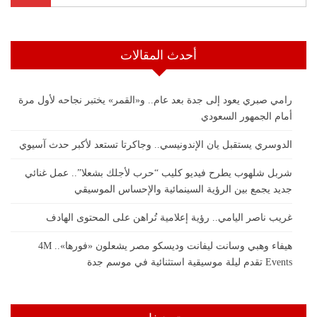
أحدث المقالات
رامي صبري يعود إلى جدة بعد عام.. و«القمر» يختبر نجاحه لأول مرة
أمام الجمهور السعودي
الدوسري يستقبل يان الإندونيسي.. وجاكرتا تستعد لأكبر حدث آسيوي
شربل شلهوب يطرح فيديو كليب “حرب لأجلك بشعلا”.. عمل غنائي
جديد يجمع بين الرؤية السينمائية والإحساس الموسيقي
غريب ناصر اليامي.. رؤية إعلامية تُراهن على المحتوى الهادف
هيفاء وهبي وسانت ليفانت وديسكو مصر يشعلون «فورها».. 4M
Events تقدم ليلة موسيقية استثنائية في موسم جدة