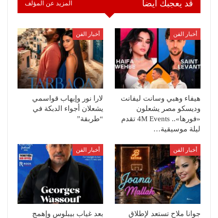
قد يعجبك ايضا
المزيد عن المؤلف
أخبار الفن
أخبار الفن
هيفاء وهبي وسانت ليفانت
لارا نور وإيهاب قواسمي
وديسكو مصر يشعلون
يشعلان أجواء الدبكة في
«فورها».. 4M Events تقدم
“طربقة”
ليلة موسيقية…
أخبار الفن
أخبار الفن
جوانا ملاح تستعد لإطلاق
بعد غياب بيبلوس وإهمج