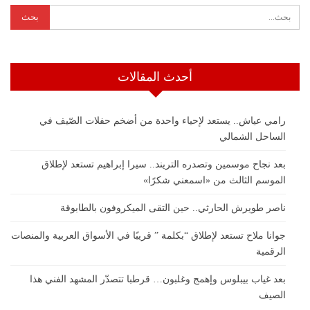
أحدث المقالات
رامي عياش.. يستعد لإحياء واحدة من أضخم حفلات الصّيف في
الساحل الشمالي
بعد نجاح موسمين وتصدره التريند.. سيرا إبراهيم تستعد لإطلاق
الموسم الثالث من «اسمعني شكرًا»
ناصر طويرش الحارثي.. حين التقى الميكروفون بالطابوقة
جوانا ملاح تستعد لإطلاق “بكلمة ” قريبًا في الأسواق العربية والمنصات
الرقمية
بعد غياب بيبلوس وإهمج وغلبون… قرطبا تتصدّر المشهد الفني هذا
الصيف