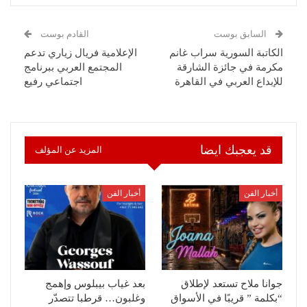
السابق بوست
القادم بوست
الكاتبة السورية سراب غانم
الإعلامية فريال زياري تدعم
مكرمة في جائزة الشارقة
المجتمع العربي ببرنامج
للإبداع العربي في القاهرة
اجتماعي رفيع
قد يعجبك ايضا
المزيد عن المؤلف
أخبار الفن
أخبار الفن
جوانا ملاح تستعد لإطلاق
بعد غياب بيبلوس وإهمج
“بكلمة ” قريبًا في الأسواق
وغلبون… قرطبا تتصدّر