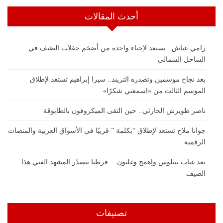
أحدث المقالات
رامي عياش.. يستعد لإحياء واحدة من أضخم حفلات الصّيف في
الساحل الشمالي
بعد نجاح موسمين وتصدره التريند.. سيرا إبراهيم تستعد لإطلاق
الموسم الثالث من «اسمعني شكرًا»
ناصر طويرش الحارثي.. حين التقى الميكروفون بالطابوقة
جوانا ملاح تستعد لإطلاق “بكلمة ” قريبًا في الأسواق العربية والمنصات
الرقمية
بعد غياب بيبلوس وإهمج وغلبون… قرطبا تتصدّر المشهد الفني هذا
الصيف
تصنيفات