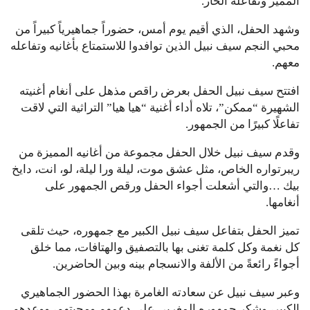
المميز وتفاعله الحار.
وشهد الحفل، الذي أقيم يوم أمس، حضوراً جماهيرياً كبيراً من
محبي النجم سيف نبيل الذين توافدوا للاستمتاع بأغانيه وتفاعله
معهم.
افتتح سيف نبيل الحفل بعرض راقص مذهل على أنغام أغنيته
الشهيرة “ممكن”، تلاه أداء أغنية “هيا هيا” التراثية التي لاقت
تفاعلًا كبيرًا من الجمهور.
وقدم سيف نبيل خلال الحفل مجموعة من أغانيه المميزة من
ريبرتواره الخاص، مثل عشق موت، ليلة ورا ليلة، لو، انت، دايخ
بيك …والتي أشعلت أجواء الحفل ورقص الجمهور على
أنغامها.
تميز الحفل بتفاعل سيف نبيل الكبير مع جمهوره، حيث تلقى
كل نغمة وكل كلمة تغنى بها بالتصفيق والهتافات، مما خلق
أجواءً رائعةً من الألفة والانسجام بينه وبين الحاضرين.
وعبر سيف نبيل عن سعادته الغامرة بهذا الحضور الجماهيري
الكبير، وشكر جمهوره المغربي على دعمهم ومحبتهم، ووعدهم