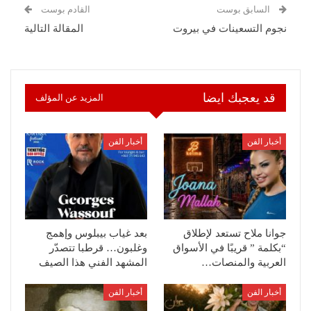
السابق بوست
القادم بوست
نجوم التسعينات في بيروت
المقالة التالية
قد يعجبك ايضا
المزيد عن المؤلف
أخبار الفن
أخبار الفن
جوانا ملاح تستعد لإطلاق
بعد غياب بيبلوس وإهمج
“بكلمة ” قريبًا في الأسواق
وغلبون… قرطبا تتصدّر
العربية والمنصات…
المشهد الفني هذا الصيف
أخبار الفن
أخبار الفن