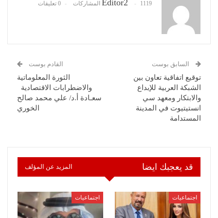
Editor2
1119 المشاركات
0 تعليقات
السابق بوست
القادم بوست
توقيع اتفاقية تعاون بين
الثورة المعلوماتية
الشبكة العربية للإبداع
والاضطرابات الاقتصادية
والابتكار ومعهد سي
سعـادة أ.د/ علي محمد صالح
انستيتيوت في المدينة
الخوري
المستدامة
قد يعجبك ايضا
المزيد عن المؤلف
اجتماعيات
اجتماعيات