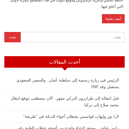
احفظ اسمي والبريد الإلكتروني وموقع الويب في هذا المتصفح للمرة الأولى
التي أعلق فيها.
أحدث المقالات
الرئيس في زيارة رسمية إلى سلطنة عُمان.. والسفير السعودي
يستقبل وفد IMF
قبل انتقاله إلى طرابزون التركي بشهر.. آلان مصطفى يتوقع انتقال
محمد صلاح إلى تركيا
لارا نور وإيهاب قواسمي يشعلان أجواء الدبكة في “طربقة”
رامي عياش.. يستعد لإحياء واحدة من أضخم حفلات الصّيف في