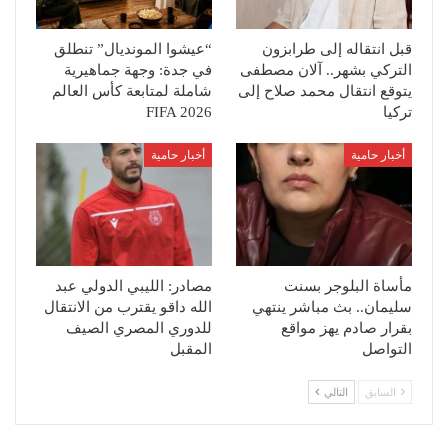
قبل انتقاله إلى طرابزون
“عيشوا المونديال” تنطلق
التركي بشهر.. آلان مصطفى
في جدة: وجهة جماهيرية
يتوقع انتقال محمد صلاح إلى
شاملة لمتابعة كأس العالم
تركيا
FIFA 2026
أخبار حامية
أخبار حامية
مأساة البلوجر بسنت
مصادر: الليبي الدولي عبد
سليمان.. بث مباشر ينتهي
الله داقو يقترب من الانتقال
بقرار صادم يهز مواقع
للدوري المصري الصيف
التواصل
المقبل
السابق
التالي