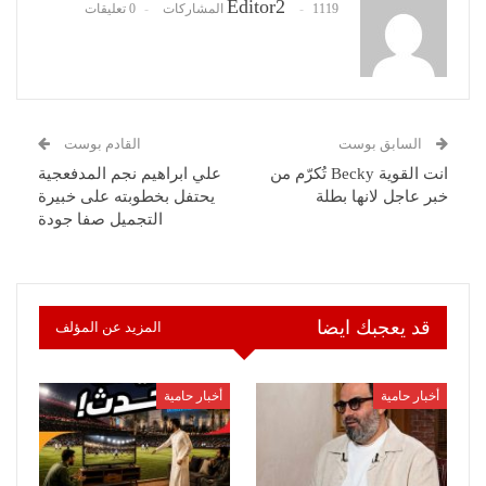
Editor2
1119 المشاركات
0 تعليقات
السابق بوست
القادم بوست
انت القوية Becky تُكرّم من
علي ابراهيم نجم المدفعجية
خبر عاجل لانها بطلة
يحتفل بخطوبته على خبيرة
التجميل صفا جودة
قد يعجبك ايضا
المزيد عن المؤلف
أخبار حامية
أخبار حامية