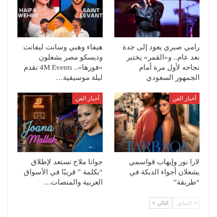
رامي صبري يعود إلى جدة
هيفاء وهبي وسانت ليفانت
بعد عام.. و«القمر» يختبر
وديسكو مصر يشعلون
نجاحه لأول مرة أمام
«فورها».. 4M Events تقدم
الجمهور السعودي
ليلة موسيقية…
أخبار الفن
أخبار الفن
لارا نور وإيهاب قواسمي
جوانا ملاح تستعد لإطلاق
يشعلان أجواء الدبكة في
“بكلمة ” قريبًا في الأسواق
“طربقة”
العربية والمنصات…
السابق
التالي