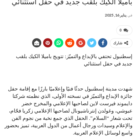
باميلا الكيك بلقب جديد في حفل استثنائي
في
يناير 16, 2025
0
شارك
إسطنبول تحتفي بالإبداع والتميّز: تتويج باميلا الكيك بلقب
جديد في حفل استثنائي
شهدت مدينة إسطنبول حدثًا فنيًا وإعلاميًا بارزًا مع إقامة حفل
جائزة الإبداع والتميّز في نسخته الأولى، الذي نظمته شركتا
دايموند فيرست لاين لصاحبها الإعلامي والمخرج خضر
عبوشي، وغولدن إنترناشيونال لصاحبها الإعلامي زكريا فحّام،
تحت شعار “السلام”. الحفل الذي جمع نخبة من نجوم الفن
والإعلام وسيدات ورجال أعمال من الدول العربية، تميز بحضور
واسع لوسائل الإعلام العربية.