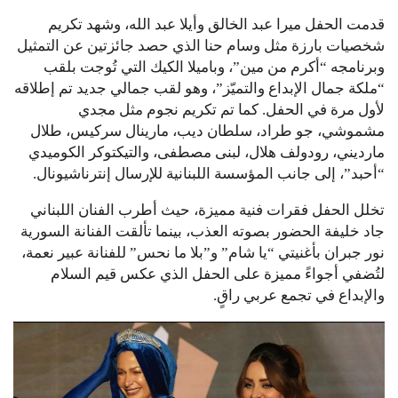
قدمت الحفل ميرا عبد الخالق وأيلا عبد الله، وشهد تكريم
شخصيات بارزة مثل وسام حنا الذي حصد جائزتين عن التمثيل
وبرنامجه “أكرم من مين”، وباميلا الكيك التي تُوجت بلقب
“ملكة جمال الإبداع والتميّز”، وهو لقب جمالي جديد تم إطلاقه
لأول مرة في الحفل. كما تم تكريم نجوم مثل مجدي
مشموشي، جو طراد، سلطان ديب، مارينال سركيس، طلال
مارديني، رودولف هلال، لبنى مصطفى، والتيكتوكر الكوميدي
“أحبد”، إلى جانب المؤسسة اللبنانية للإرسال إنترناشيونال.
تخلل الحفل فقرات فنية مميزة، حيث أطرب الفنان اللبناني
جاد خليفة الحضور بصوته العذب، بينما تألقت الفنانة السورية
نور جبران بأغنيتي “يا شام” و”بلا ما نحس” للفنانة عبير نعمة،
لتُضفي أجواءً مميزة على الحفل الذي عكس قيم السلام
والإبداع في تجمع عربي راقٍ.