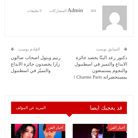
Admin
404 المشاركات
0 تعليقات
السابق بوست
القادم بوست
دكتور رعد البنّا يحصد جائزة
رنيم وبتول اصحاب صالون
الابداع والتميز في اسطنبول
زارا يحصدون جائزة الابداع
والنجوم يستمتعون
والتميّز في اسطنبول
بمستحضراته Charme Paris !
قد يعجبك ايضا
المزيد عن المؤلف
أخبار الفن
أخبار الفن