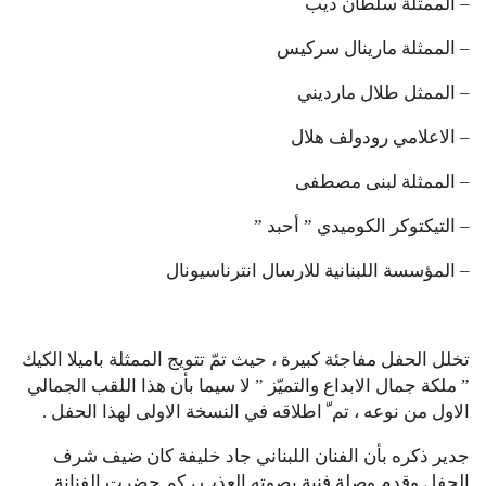
– الممثلة سلطان ديب
– الممثلة مارينال سركيس
– الممثل طلال مارديني
– الاعلامي رودولف هلال
– الممثلة لبنى مصطفى
– التيكتوكر الكوميدي ” أحبد ”
– المؤسسة اللبنانية للارسال انترناسيونال
تخلل الحفل مفاجئة كبيرة ، حيث تمّ تتويج الممثلة باميلا الكيك
” ملكة جمال الابداع والتميّز ” لا سيما بأن هذا اللقب الجمالي
الاول من نوعه ، تم ّ اطلاقه في النسخة الاولى لهذا الحفل .
جدير ذكره بأن الفنان اللبناني جاد خليفة كان ضيف شرف
الحفل وقدم وصلة فنية بصوته العذب ، كم حضرت الفنانة