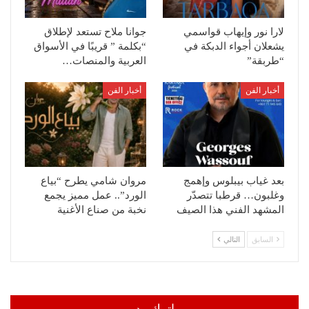
لارا نور وإيهاب قواسمي
جوانا ملاح تستعد لإطلاق
يشعلان أجواء الدبكة في
“بكلمة ” قريبًا في الأسواق
“طربقة”
العربية والمنصات…
أخبار الفن
أخبار الفن
بعد غياب بيبلوس وإهمج
مروان شامي يطرح “بياع
وغلبون… قرطبا تتصدّر
الورد”.. عمل مميز يجمع
المشهد الفني هذا الصيف
نخبة من صناع الأغنية
السابق
التالي