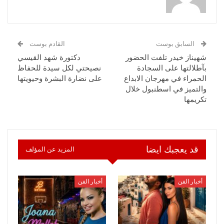
السابق بوست
القادم بوست
شهيناز خيدر تلفت الحضور
دكتورة شهد القيسي
بآطلالتها على السجادة
نصيحتي لكل سيدة للحفاظ
الحمراء في مهرجان الابداع
على نضارة البشرة وحيويتها
والتميز في اسطنبول خلال
تكريمها
قد يعجبك ايضا
المزيد عن المؤلف
أخبار الفن
أخبار الفن