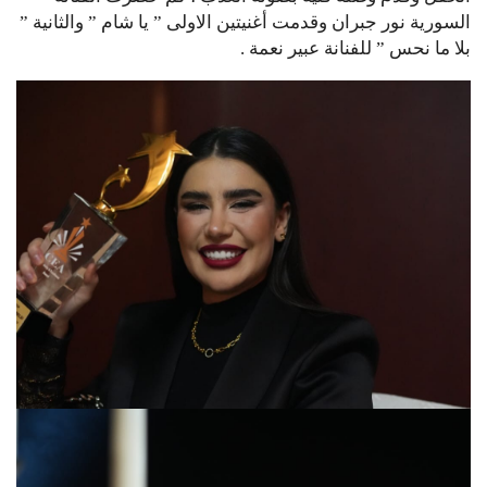
السورية نور جبران وقدمت أغنيتين الاولى ” يا شام ” والثانية ”
بلا ما نحس ” للفنانة عبير نعمة .