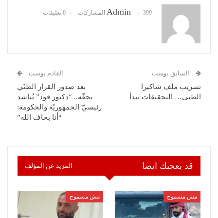
Admin
399 المشاركات
0 تعليقات
السابق بوست
القادم بوست
تسريب ملف شاكيرا
بعد صدور القرار الظنّي
الطبي… التحقيقات تبدأ
بحقّه.. “دكتور فود” يُناشد
رئيسيّ الجمهوريّة والحكومة:
“أنا بخاف الله”
قد يعجبك ايضا
المزيد عن المؤلف
مش مسموح
مش مسموح