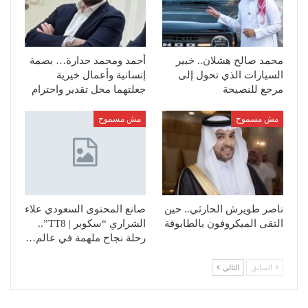
محمد صالح هشلان.. خبير
أحمد ومحمد حدارة… بصمة
السيارات الذي تحول إلى
إنسانية وأعمال خيرية
مرجع للنصيحة
جعلتهما محل تقدير واحترام
مش مسموح
مش مسموح
ناصر طويرش الحارثي.. حين
صانع المحتوى السعودي علاء
التقى الميكروفون بالطابوقة
الشراري “سكوبر | TT8”..
رحلة نجاح ملهمة في عالم…
السابق
التالي