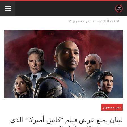
الصفحة الرئيسية
مش مسموح
مش مسموح
لبنان يمنع عرض فيلم “كابتن أميركا” الذي