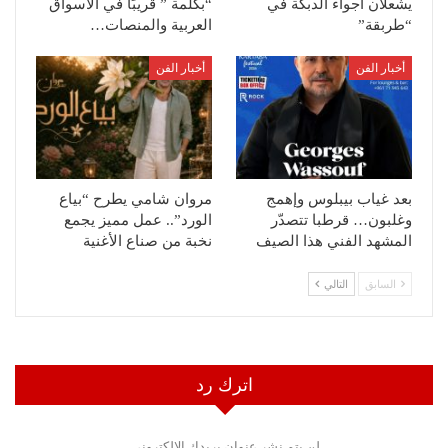
يشعلان أجواء الدبكة في
“بكلمة ” قريبًا في الأسواق
“طربقة”
العربية والمنصات…
أخبار الفن
أخبار الفن
بعد غياب بيبلوس وإهمج
مروان شامي يطرح “بياع
وغلبون… قرطبا تتصدّر
الورد”.. عمل مميز يجمع
المشهد الفني هذا الصيف
نخبة من صناع الأغنية
السابق
التالي
اترك رد
لن يتم نشر عنوان بريدك الإلكتروني.