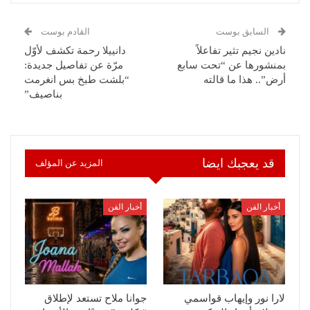
السابق بوست
القادم بوست
نادين نجيم تثير تفاعلاً
دانييلا رحمة تكشف لأوّل
بمنشورها عن “تحت سابع
مرّة عن تفاصيل جديدة:
أرض”.. هذا ما قالته
“بلشت طبخ بس انغرمت
بناصيف”
قد يعجبك ايضا
المزيد عن المؤلف
أخبار الفن
أخبار الفن
لارا نور وإيهاب قواسمي
جوانا ملاح تستعد لإطلاق