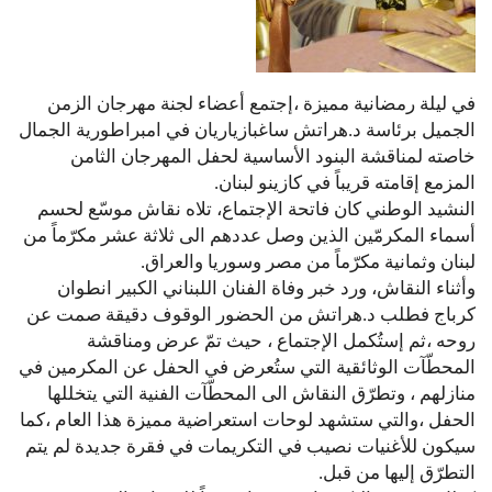
في ليلة رمضانية مميزة ،إجتمع أعضاء لجنة مهرجان الزمن
الجميل برئاسة د.هراتش ساغبازياريان في امبراطورية الجمال
خاصته لمناقشة البنود الأساسية لحفل المهرجان الثامن
المزمع إقامته قريباً في كازينو لبنان.
النشيد الوطني كان فاتحة الإجتماع، تلاه نقاش موسّع لحسم
أسماء المكرمّين الذين وصل عددهم الى ثلاثة عشر مكرّماً من
لبنان وثمانية مكرّماً من مصر وسوريا والعراق.
وأثناء النقاش، ورد خبر وفاة الفنان اللبناني الكبير انطوان
كرباج فطلب د.هراتش من الحضور الوقوف دقيقة صمت عن
روحه ،ثم إستُكمل الإجتماع ، حيث تمّ عرض ومناقشة
المحطّآت الوثائقية التي ستُعرض في الحفل عن المكرمين في
منازلهم ، وتطرّق النقاش الى المحطّآت الفنية التي يتخللها
الحفل ،والتي ستشهد لوحات استعراضية مميزة هذا العام ،كما
سيكون للأغنيات نصيب في التكريمات في فقرة جديدة لم يتم
التطرّق إليها من قبل.