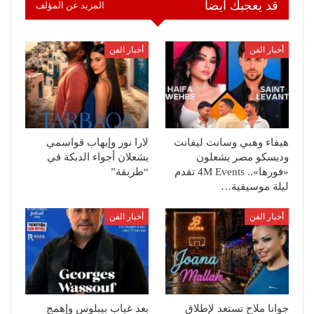
قد يعجبك ايضا
المزيد عن المؤلف
أخبار الفن
أخبار الفن
هيفاء وهبي وسانت ليفانت
لارا نور وإيهاب قواسمي
وديسكو مصر يشعلون
يشعلان أجواء الدبكة في
«فورها».. 4M Events تقدم
“طربقة”
ليلة موسيقية…
أخبار الفن
أخبار الفن
جوانا ملاح تستعد لإطلاق
بعد غياب بيبلوس وإهمج