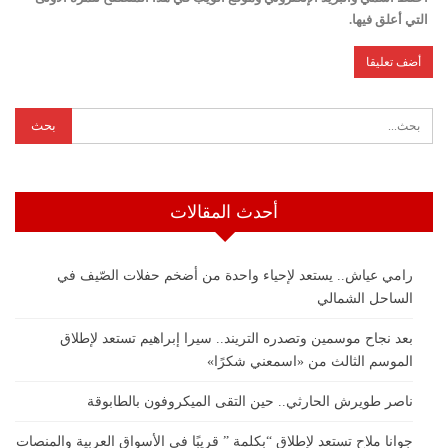
التي أعلق فيها.
أحدث المقالات
رامي عياش.. يستعد لإحياء واحدة من أضخم حفلات الصّيف في
الساحل الشمالي
بعد نجاح موسمين وتصدره التريند.. سيرا إبراهيم تستعد لإطلاق
الموسم الثالث من «اسمعني شكرًا»
ناصر طويرش الحارثي.. حين التقى الميكروفون بالطابوقة
جوانا ملاح تستعد لإطلاق “بكلمة ” قريبًا في الأسواق العربية والمنصات