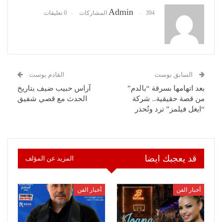
Admin
394 المشاركات
0 تعليقات
السابق بوست
القادم بوست
بعد اتهامها بسرقة “بالدم”
آراس حبيب ضيف بتاريخ
من قصة حقيقية.. شركة
الحدث مع قصي شفيق
“ايغل فيلمز” ترد وتُحذر
قد يعجبك ايضا
المزيد عن المؤلف
أخبار الفن
أخبار الفن