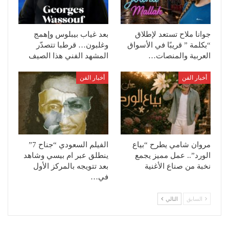
جوانا ملاح تستعد لإطلاق
بعد غياب بيبلوس وإهمج
“بكلمة ” قريبًا في الأسواق
وغلبون… قرطبا تتصدّر
العربية والمنصات…
المشهد الفني هذا الصيف
أخبار الفن
أخبار الفن
مروان شامي يطرح “بياع
الفيلم السعودي “جناح 7”
الورد”.. عمل مميز يجمع
ينطلق عبر ام بيسي وشاهد
نخبة من صناع الأغنية
بعد تتويجه بالمركز الأول
في…
السابق
التالي