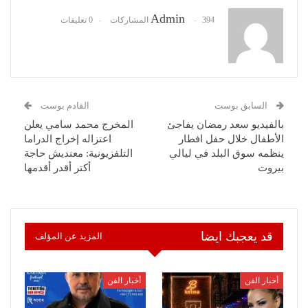
Admin
394 المشاركات
0 تعليقات
السابق بوست
القادم بوست
بالفيديو سعد رمضان يفاجئ
المخرج محمد سامي يعلن
الأطفال خلال حفل افطار
اعتزاله إخراج الدراما
ينظمه سوق البلد في ليالي
التلفزيونية: معنديش حاجة
بيروت
أكتر أقدر أقدمها
قد يعجبك ايضا
المزيد عن المؤلف
أخبار الفن
أخبار الفن