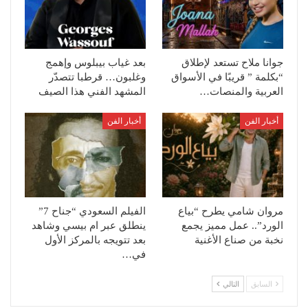
جوانا ملاح تستعد لإطلاق
بعد غياب بيبلوس وإهمج
“بكلمة ” قريبًا في الأسواق
وغلبون… قرطبا تتصدّر
العربية والمنصات…
المشهد الفني هذا الصيف
أخبار الفن
أخبار الفن
مروان شامي يطرح “بياع
الفيلم السعودي “جناح 7”
الورد”.. عمل مميز يجمع
ينطلق عبر ام بيسي وشاهد
نخبة من صناع الأغنية
بعد تتويجه بالمركز الأول
في…
السابق
التالي