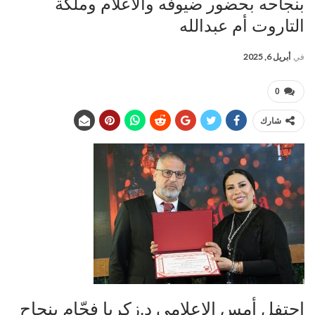
بنجاحه بحضور ضيوفه والاعلام وملكة
التاروت أم عبدالله
في
أبريل 6, 2025
0
شارك
إحتفل أمس الاعلامي د.زكريا فحّام بنجاح