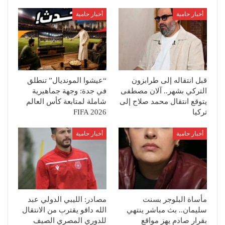
أخبار حامية
أخبار حامية
قبل انتقاله إلى طرابزون
“عيشوا المونديال” تنطلق
التركي بشهر.. آلان مصطفى
في جدة: وجهة جماهيرية
يتوقع انتقال محمد صلاح إلى
شاملة لمتابعة كأس العالم
تركيا
FIFA 2026
أخبار حامية
أخبار حامية
مأساة البلوجر بسنت
مصادر: الليبي الدولي عبد
سليمان.. بث مباشر ينتهي
الله داقو يقترب من الانتقال
بقرار صادم يهز مواقع
للدوري المصري الصيف