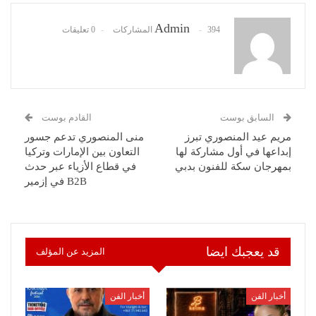
Admin
394 المشاركات
0 تعليقات
السابق بوست
القادم بوست
مريم عيد المنصوري تبرز
منى المنصوري تدعم جسور
إبداعها في أول مشاركة لها
التعاون بين الإمارات وتركيا
بمهرجان سكة للفنون بدبي
في قطاع الأزياء عبر حدث
B2B في إزمير
قد يعجبك ايضا
المزيد عن المؤلف
أخبار الفن
أخبار الفن