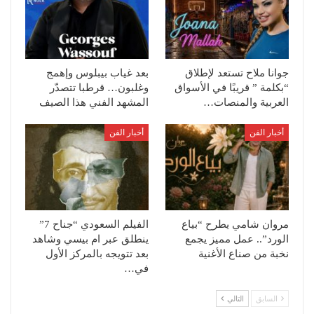
جوانا ملاح تستعد لإطلاق
بعد غياب بيبلوس وإهمج
“بكلمة ” قريبًا في الأسواق
وغلبون… قرطبا تتصدّر
العربية والمنصات…
المشهد الفني هذا الصيف
أخبار الفن
أخبار الفن
مروان شامي يطرح “بياع
الفيلم السعودي “جناح 7”
الورد”.. عمل مميز يجمع
ينطلق عبر ام بيسي وشاهد
نخبة من صناع الأغنية
بعد تتويجه بالمركز الأول
في…
السابق
التالي