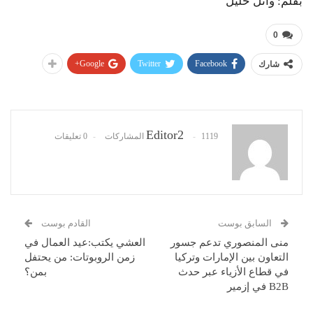
بقلم: وائل خليل
0
Google+
Twitter
Facebook
شارك
Editor2
1119 المشاركات
0 تعليقات
السابق بوست
القادم بوست
منى المنصوري تدعم جسور
العشي يكتب:عيد العمال في
التعاون بين الإمارات وتركيا
زمن الروبوتات: من يحتفل
في قطاع الأزياء عبر حدث
بمن؟
B2B في إزمير