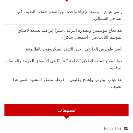
رامي عياش.. يستعد لإحياء واحدة من أضخم حفلات الصّيف في
الساحل الشمالي
بعد نجاح موسمين وتصدره التريند.. سيرا إبراهيم تستعد لإطلاق
الموسم الثالث من «اسمعني شكرًا»
ناصر طويرش الحارثي.. حين التقى الميكروفون بالطابوقة
جوانا ملاح تستعد لإطلاق “بكلمة ” قريبًا في الأسواق العربية والمنصات
الرقمية
بعد غياب بيبلوس وإهمج وغلبون… قرطبا تتصدّر المشهد الفني هذا
الصيف
تصنيفات
Black List