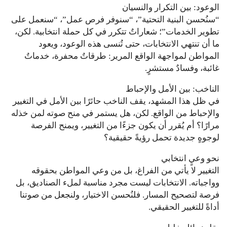
الوعود: بين التكرار والنسيان
“سنُحسن البنية التحتية”، “سنوفر فرص عمل”، “سنعمل على
تطوير الخدمات”؛ شعاراتٌ تتكرر في كل حملة انتخابية. لكن،
ما أن تنتهي الانتخابات، حتى تُنسى هذه الوعود، ويعود
المواطن لمواجهة الواقع المرير: طرقاتٌ محفرة، خدماتٌ
غائبة، وفسادٌ مستشرٍ.
الناخب: بين الأمل والإحباط
في ظل هذا المشهد، يقف الناخب حائرًا بين الأمل في التغيير
والإحباط من الواقع. لكن، هل يستمر في منح صوته لمن خذله
مرارًا؟ أم يُقرر أن يكون جزءًا من التغيير، ويمنح الفرصة
لوجوهٍ جديدة تحمل رؤيةً حقيقية؟
نحو وعيٍ انتخابي
التغيير لا يأتي من الفراغ، بل من وعي المواطن بحقوقه
وواجباته. الانتخابات ليست مجرد مناسبة لملء الصناديق، بل
فرصة لتصحيح المسار. فلنُحسن الاختيار، ولنجعل من صوتنا
أداةً للتغيير الحقيقي.