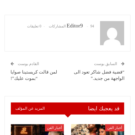
Editor9
94 المشاركات
0 تعليقات
السابق بوست
القادم بوست
“قضية فضل شاكر تعود الى
لمن قالت كريستينا صوايا
الواجهة من جديد.”
“بموت عليك”!
قد يعجبك ايضا
المزيد عن المؤلف
أخبار الفن
أخبار الفن