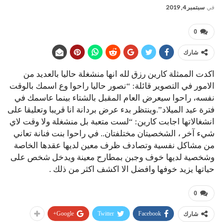
في
سبتمبر 4, 2019
0
شارك
اكدت الممثلة ​كارين رزق لله​ انها منشغلة حاليا بالعديد من
الامور في التصوير قائلة: “نصور حاليا راحوا وع اسمك بالوقت
نفسه، راحوا سيعرض العام المقبل بالشتاء بينما عاسمك في
فترة عيد الميلاد”.وينتظر بدء عرض بردانة انا قريبا وتعليقا على
انشغالاتها اجابت كارين: “لست متعبة بل منشغلة ولا وقت لاي
شيء آخر ، الشخصيتان مختلفتان.. في راحوا بنت فنانة تعاني
من مشاكل نفسية وتصادف ظرف معين لديها عقدها الخاصة
وشخصية لديها خوف وجبن بمطارح معينة ويدخل شخص على
حياتها يزيد خوفها وافضل الا اكشف اكثر من ذلك .
0
Google+
Twitter
Facebook
شارك