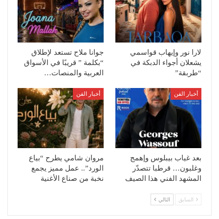
لارا نور وإيهاب قواسمي
جوانا ملاح تستعد لإطلاق
يشعلان أجواء الدبكة في
“بكلمة ” قريبًا في الأسواق
“طربقة”
العربية والمنصات…
أخبار الفن
أخبار الفن
بعد غياب بيبلوس وإهمج
مروان شامي يطرح “بياع
وغلبون… قرطبا تتصدّر
الورد”.. عمل مميز يجمع
المشهد الفني هذا الصيف
نخبة من صناع الأغنية
السابق
التالي