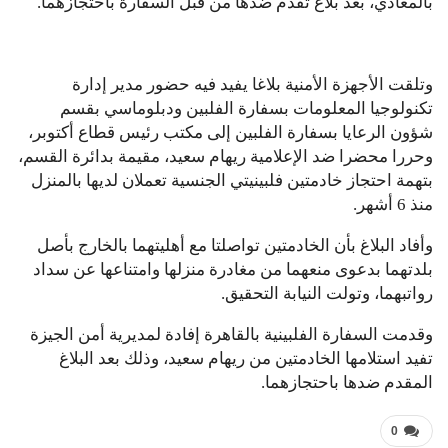
بالمعادي، بعد بلاغ تقدم ضدها من قبل السفارة باحتجازهما.
وتلقت الأجهزة الأمنية بلاغا يفيد فيه حضور مدير إدارة
تكنولوجيا المعلومات بسفارة الفلبين ودبلوماسي بقسم
شؤون الرعايا بسفارة الفلبين إلى مكتب رئيس قطاع أكتوبر،
وحررا محضرا ضد الإعلامية ريهام سعيد، مقيمة بدائرة القسم،
بتهمة احتجاز خادمتين فلبينيتي الجنسية تعملان لديها بالمنزل
منذ 6 أشهر.
وأفاد البلاغ بأن الخادمتين تواصلتا مع أهليتهما بالخارج بأصل
بلدتهما بدعوى منعهما من مغادرة منزلها وامتناعها عن سداد
رواتبهما، وتولت النيابة التحقيق.
وقدمت السفارة الفلبينية بالقاهرة إفادة لمديرية أمن الجيزة
تفيد استلامها الخادمتين من ريهام سعيد، وذلك بعد البلاغ
المقدم ضدها باحتجازهما.
0