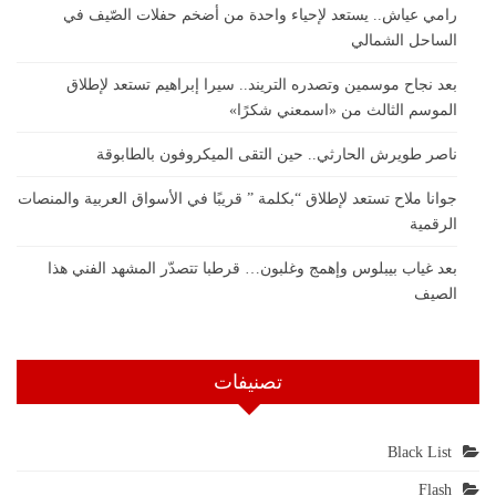
رامي عياش.. يستعد لإحياء واحدة من أضخم حفلات الصّيف في
الساحل الشمالي
بعد نجاح موسمين وتصدره التريند.. سيرا إبراهيم تستعد لإطلاق
الموسم الثالث من «اسمعني شكرًا»
ناصر طويرش الحارثي.. حين التقى الميكروفون بالطابوقة
جوانا ملاح تستعد لإطلاق “بكلمة ” قريبًا في الأسواق العربية والمنصات
الرقمية
بعد غياب بيبلوس وإهمج وغلبون… قرطبا تتصدّر المشهد الفني هذا
الصيف
تصنيفات
Black List
Flash