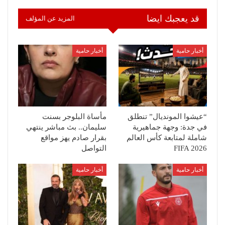
قد يعجبك ايضا
المزيد عن المؤلف
أخبار حامية
أخبار حامية
“عيشوا المونديال” تنطلق
مأساة البلوجر بسنت
في جدة: وجهة جماهيرية
سليمان.. بث مباشر ينتهي
شاملة لمتابعة كأس العالم
بقرار صادم يهز مواقع
FIFA 2026
التواصل
أخبار حامية
أخبار حامية