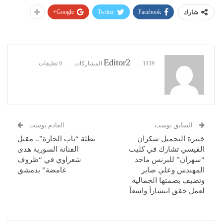
Google+
Twitter
Facebook
شارك
Editor2
1119 المشاركات
0 تعليقات
السابق بوست
القادم بوست
خبيرة التجميل شكران
بطلة “باب الحارة”.. مقتل
القيسي تشارك في كليب
الفنانة السورية هدى
“سهران” للبرنس ماجد
شعراوي في “ظروف
المهندس وعلي صابر
غامضة” بدمشق
وتضيف بصمتها الجمالية
لعمل حقق انتشاراً واسعاً