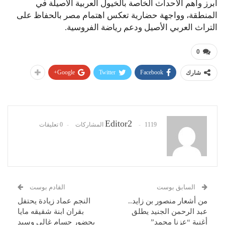
أبرز وأهم الأحداث الخاصة بالخيول العربية الأصيلة في
المنطقة، وواجهة حضارية تعكس اهتمام مصر بالحفاظ على
التراث العربي الأصيل ودعم رياضة الفروسية.
0
Google+
Twitter
Facebook
شارك
Editor2
1119 المشاركات
0 تعليقات
السابق بوست
القادم بوست
من أشعار منصور بن زايد..
النجم عماد زيادة يحتفل
عبد الرحمن الجنيد يطلق
بقران ابنة شقيقه مايا
أغنية “عزنا محمد”
بحضور حسام غالي وسيد