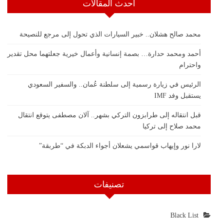
أحدث المقالات
محمد صالح هشلان.. خبير السيارات الذي تحول إلى مرجع للنصيحة
أحمد ومحمد حدارة… بصمة إنسانية وأعمال خيرية جعلتهما محل تقدير
واحترام
الرئيس في زيارة رسمية إلى سلطنة عُمان.. والسفير السعودي
يستقبل وفد IMF
قبل انتقاله إلى طرابزون التركي بشهر.. آلان مصطفى يتوقع انتقال
محمد صلاح إلى تركيا
لارا نور وإيهاب قواسمي يشعلان أجواء الدبكة في “طربقة”
تصنيفات
Black List