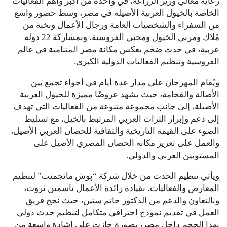
رعاية معالي وزير الزراعة، في واحدة من أكبر وأهم الفعاليات
الخاصة بالخيول العربية الأصيلة في مصر، وسط حضور واسع
من السفراء والشخصيات العامة ورجال الأعمال ونخبة من
مُلاك ومربي الخيول ومحبي الفروسية، وبمشاركة 22 دولة
عربية، في حدث ضخم يعكس مكانة مصر المتنامية في عالم
الفروسية وتنظيم الفعاليات الدولية الكبرى.
ويُقام المهرجان على مدار عدة أيام في أجواء تجمع بين
الأصالة والفخامة، حيث يشهد عروضًا مميزة للخيول العربية
الأصيلة، إلى جانب مجموعة متنوعة من الفعاليات التي تهدف
إلى دعم وإبراز التراث العربي المرتبط بالخيل، مع تسليط
الضوء على القيمة التاريخية والثقافية للحصان العربي الأصيل،
والعمل على تعزيز مكانة الحصان المصري الأصيل على
المستويين العربي والدولي.
ويأتي تنظيم الحدث من خلال شركة “پوش مانجمنت” لتنظيم
المعارض والفعاليات، بقيادة رائدة الأعمال ياسمين ثروت،
وبالتعاون والدعم من الدكتور حاتم ستين، حيث نجح فريق
العمل في تقديم نموذج احترافي متكامل لتنظيم حدث دولي
بهذا الحجم داخل مصر، بصورة حازت على إشادة واسعة من