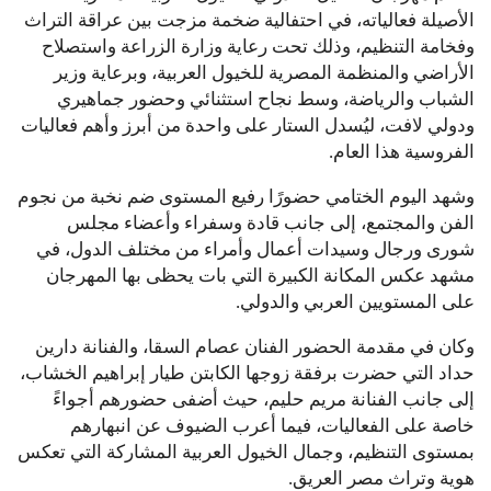
الأصيلة فعالياته، في احتفالية ضخمة مزجت بين عراقة التراث
وفخامة التنظيم، وذلك تحت رعاية وزارة الزراعة واستصلاح
الأراضي والمنظمة المصرية للخيول العربية، وبرعاية وزير
الشباب والرياضة، وسط نجاح استثنائي وحضور جماهيري
ودولي لافت، ليُسدل الستار على واحدة من أبرز وأهم فعاليات
الفروسية هذا العام.
وشهد اليوم الختامي حضورًا رفيع المستوى ضم نخبة من نجوم
الفن والمجتمع، إلى جانب قادة وسفراء وأعضاء مجلس
شورى ورجال وسيدات أعمال وأمراء من مختلف الدول، في
مشهد عكس المكانة الكبيرة التي بات يحظى بها المهرجان
على المستويين العربي والدولي.
وكان في مقدمة الحضور الفنان عصام السقا، والفنانة دارين
حداد التي حضرت برفقة زوجها الكابتن طيار إبراهيم الخشاب،
إلى جانب الفنانة مريم حليم، حيث أضفى حضورهم أجواءً
خاصة على الفعاليات، فيما أعرب الضيوف عن انبهارهم
بمستوى التنظيم، وجمال الخيول العربية المشاركة التي تعكس
هوية وتراث مصر العريق.