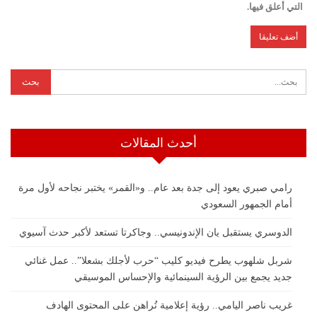
التي أعلق فيها.
أحدث المقالات
رامي صبري يعود إلى جدة بعد عام.. و«القمر» يختبر نجاحه لأول مرة
أمام الجمهور السعودي
الدوسري يستقبل يان الإندونيسي.. وجاكرتا تستعد لأكبر حدث آسيوي
شربل شلهوب يطرح فيديو كليب “حرب لأجلك بشعلا”.. عمل غنائي
جديد يجمع بين الرؤية السينمائية والإحساس الموسيقي
غريب ناصر اليامي.. رؤية إعلامية تُراهن على المحتوى الهادف