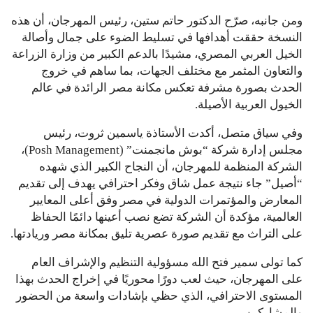
ومن جانبه، صرّح الدكتور حاتم ستين، رئيس المهرجان، أن هذه
النسخة حققت أهدافها في تسليط الضوء على جمال وأصالة
الخيل العربي المصري، مشيدًا بالدعم الكبير من وزارة الزراعة
والتعاون المثمر مع مختلف الجهات، بما ساهم في خروج
الحدث بصورة مشرفة تعكس مكانة مصر الرائدة في عالم
الخيول العربية الأصيلة.
وفي سياق متصل، أكدت الأستاذة ياسمين ثروت، رئيس
مجلس إدارة شركة “بوش مانجمنت” (Posh Management)،
الشركة المنظمة للمهرجان، أن النجاح الكبير الذي شهده
“أصيل” جاء نتيجة عمل شاق وفكر احترافي يهدف إلى تقديم
المعارض والمؤتمرات الدولية في مصر وفق أعلى المعايير
العالمية، مؤكدة أن الشركة تضع نصب أعينها دائمًا الحفاظ
على التراث مع تقديم صورة عصرية تليق بمكانة مصر وريادتها.
كما تولى سمير فتح الله مسؤولية التنظيم والإشراف العام
على المهرجان، حيث لعب دورًا محوريًا في إخراج الحدث بهذا
المستوى الاحترافي، الذي حظي بإشادات واسعة من الحضور
والمشاركين.