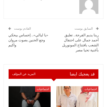
السابق بوست
القادم بوست
ربنا يديم الفرحة.. تعليق
«يا ليالي».. إحساس بيحكي
أحمد جمال على احتفال
وجع الحنين بصوت مروان
الشعب بافتتاح المونوريل
واكيم
بأغنية تحيا مصر
قد يعجبك ايضا
المزيد عن المؤلف
اجتماعيات
اجتماعيات