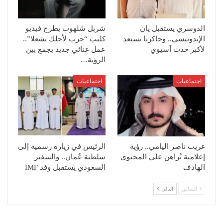
الدوسري يستقبل يان
شربل شلهوب يطرح فيديو
الإندونيسي.. وجاكرتا تستعد
كليب “حرب لأجلك بشعلا”..
لأكبر حدث آسيوي
عمل غنائي جديد يجمع بين
الرؤية…
اجتماعيات
اجتماعيات
غريب ناصر اليامي.. رؤية
الرئيس في زيارة رسمية إلى
إعلامية تُراهن على المحتوى
سلطنة عُمان.. والسفير
الهادف
السعودي يستقبل وفد IMF
السابق
التالي