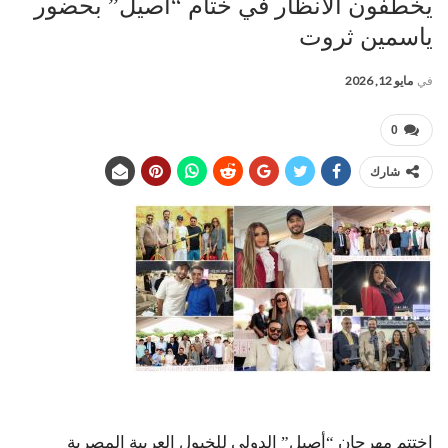
يخطفون الأنظار في ختام “أصيل” بحضور
ياسمين ثروت
في
مايو 12, 2026
0
شارك
اختتم مهرجان “أصيل” الدولي للخيول العربية المصرية