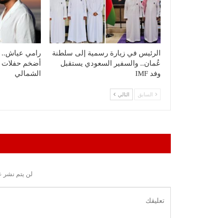
الرئيس في زيارة رسمية إلى سلطنة
رامي عياش.. ي
عُمان.. والسفير السعودي يستقبل
أضخم حفلات ا
وفد IMF
الشمالي
السابق
التالي
لن يتم نشر ع