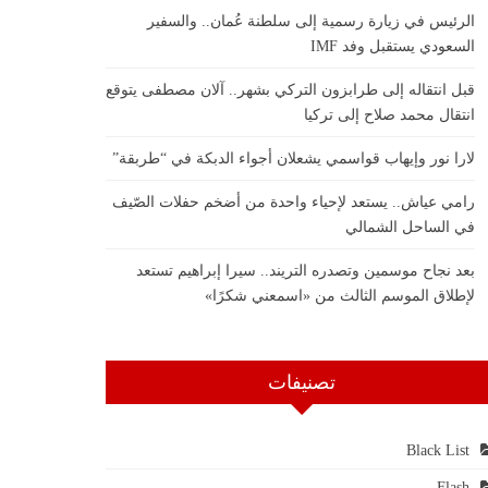
الرئيس في زيارة رسمية إلى سلطنة عُمان.. والسفير
السعودي يستقبل وفد IMF
قبل انتقاله إلى طرابزون التركي بشهر.. آلان مصطفى يتوقع
انتقال محمد صلاح إلى تركيا
لارا نور وإيهاب قواسمي يشعلان أجواء الدبكة في “طربقة”
رامي عياش.. يستعد لإحياء واحدة من أضخم حفلات الصّيف
في الساحل الشمالي
بعد نجاح موسمين وتصدره التريند.. سيرا إبراهيم تستعد
لإطلاق الموسم الثالث من «اسمعني شكرًا»
تصنيفات
Black List
Flash