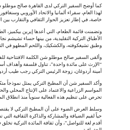
كما أوضح السفير التركي لدى القاهرة صالح موطلو 
لهذا العام، سفراء ألمانيا والاتحاد الأوروبي وسنغافو
خاصة، في إطار تعزيز الحوار الثقافي والتقارب بين
وتضمنت قائمة الطعام، التي أعدها إيرين بيكميز، ال
الأطباق التركية التقليدية، من بينها حساء تشيشم نجا
وطبق تشيغكوفته، والكشكيك، واللحم المطهو في التندو
وألقى السفير صالح موطلو شن الكلمة الافتتاحية لل
أمينة أردوغان، زوجة الرئيس التركي رجب طيب أردو
وأكد السفير شن أن المطبخ التركي يمثل نموذجاً متكام
المواسم الزراعية والاعتماد على الإنتاج المحلي والحد
تحرص على تنظيم هذه الفعالية سنوياً منذ انطلاق المب
وسلط العرض الضوء على أن المطبخ التركي لا يقتصر 
حياً لقيم الضيافة والمشاركة والذاكرة الثقافية التي
أقدم لغة للتواصل”، وأن ثقافة المائدة التركية تخلق 
الجغرافية.