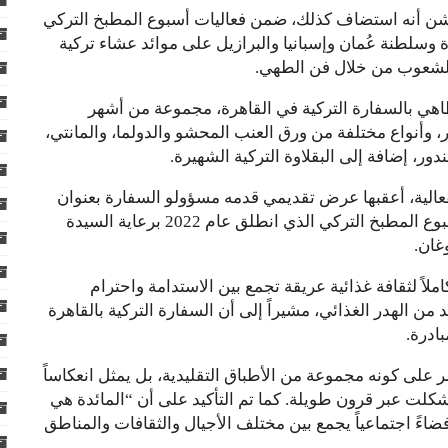
شن أنه استضاف كذلك، ضمن فعاليات أسبوع المطبخ التركي
رة وسلطنة عُمان وإسبانيا والبرازيل على موائد عشاء تركية
 الشعوب من خلال فن الطهي.
طاهي بالسفارة التركية في القاهرة، مجموعة من أشهر
ر، وأنواع مختلفة من ورق العنب المحشو والدولما، والمانتي،
ر، إضافة إلى البقلاوة التركية الشهيرة.
فعالية، أعقبها عرض تقديمي قدمه مسؤولو السفارة بعنوان
“الإرث على مائدة واحدة”، تناول فلسفة وأهداف أسبوع المطبخ التركي الذي انطلق عام 2022 برعاية السيدة
غان.
لاً لثقافة غذائية عريقة تجمع بين الاستدامة واحترام
 من الهدر الغذائي، مشيراً إلى أن السفارة التركية بالقاهرة
ادرة.
على كونه مجموعة من الأطباق التقليدية، بل يمثل انعكاساً
 تشكلت عبر قرون طويلة. كما تم التأكيد على أن “المائدة هي
فضاءً اجتماعياً يجمع بين مختلف الأجيال والثقافات والمناطق