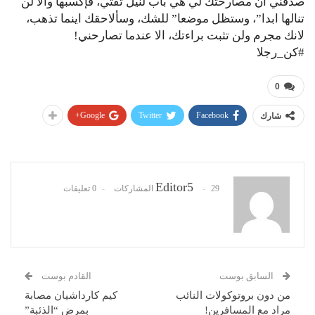
صدقني ان مصارحتك لي هي باب لنيل ثقتي، فإكسبها والا لن
تنالها ابدا”، وستظل موضعا” للشك، وسألاحقك اينما تذهب،
لانك مجرم ولن تثبت براءتك، الا عندما تصارحني!
#كن_رجلا
0
Google+
Twitter
Facebook
شارك
Editor5
29 المشاركات
0 تعليقات
السابق بوست
القادم بوست
من دون بروتوكولات النائب
كيم كارداشيان مصابة
مراد مع المسافرين!
بمرض “الذئبة”