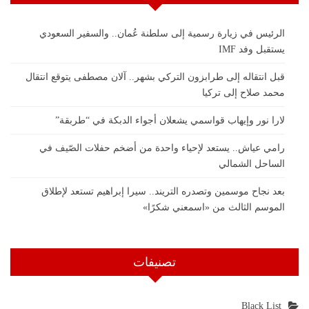
الرئيس في زيارة رسمية إلى سلطنة عُمان.. والسفير السعودي
يستقبل وفد IMF
قبل انتقاله إلى طرابزون التركي بشهر.. آلان مصطفى يتوقع انتقال
محمد صلاح إلى تركيا
لارا نور وإيهاب قواسمي يشعلان أجواء الدبكة في “طربقة”
رامي عياش.. يستعد لإحياء واحدة من أضخم حفلات الصّيف في
الساحل الشمالي
بعد نجاح موسمين وتصدره التريند.. سيرا إبراهيم تستعد لإطلاق
الموسم الثالث من «اسمعني شكرًا»
تصنيفات
Black List