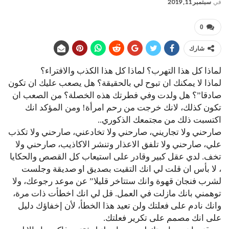
في
سبتمبر 11, 2019
0
شارك
لماذا كل هذا التهرب؟ لماذا كل هذا الكذب والافتراء؟
لماذا لا يمكنك ان تبوح لي بالحقيقة؟ هل يصعب عليك ان تكون
صادقا”؟ هل ولدت وفي فطرتك هذه الخصلة؟ من الصعب ان
تكون كذلك، لانك خرجت من رحم امرأة! ومن المؤكد انك
اكتسبت ذلك من مجتمعك الذكوري..
صارحني ولا تجاريني، صارحني ولا تخادعني، صارحني ولا تكذب
علي، صارحني ولا تلفق الاعذار وتنشر الاكاذيب، صارحني ولا
تخف. لدي عقل كبير وقادر على استيعاب كل القصص والحكايا
، لا بأس ان قلت لي انك التقيت بصديق او صديقة وجلست
لشرب فنجان قهوة وانك ستتاخر قليلا” عن موعد رجوعك، ولا
توهمني بانك مازلت في العمل. قل لي انك اخطأت ذات مرة،
وانك نادم على فعلتك ولن تعيد هذا الخطأ، لأن إخفاؤك دليل
على انك مصمم على تكرير فعلتك.