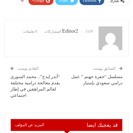
Google+
Twitter
Facebook
شارك
Editor2
1119 المشاركات
0 تعليقات
السابق بوست
القادم بوست
مسلسل “حفرة جهنم ” عمل
“أندر إيدج”.. محمد السوري
درامي سعودي بإمتياز
يقدم معالجة درامية مختلفة
لعالم المراهقين في إطار
اجتماعي
قد يعجبك ايضا
المزيد عن المؤلف