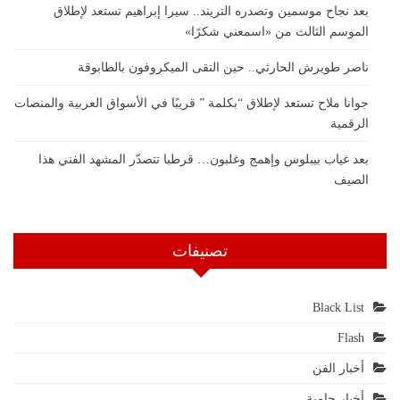
بعد نجاح موسمين وتصدره التريند.. سيرا إبراهيم تستعد لإطلاق
الموسم الثالث من «اسمعني شكرًا»
ناصر طويرش الحارثي.. حين التقى الميكروفون بالطابوقة
جوانا ملاح تستعد لإطلاق “بكلمة ” قريبًا في الأسواق العربية والمنصات
الرقمية
بعد غياب بيبلوس وإهمج وغلبون… قرطبا تتصدّر المشهد الفني هذا
الصيف
تصنيفات
Black List
Flash
أخبار الفن
أخبار حامية