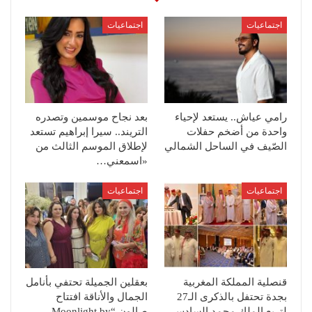
اجتماعيات
اجتماعيات
رامي عياش.. يستعد لإحياء
بعد نجاح موسمين وتصدره
واحدة من أضخم حفلات
التريند.. سيرا إبراهيم تستعد
الصّيف في الساحل الشمالي
لإطلاق الموسم الثالث من
«اسمعني…
اجتماعيات
اجتماعيات
قنصلية المملكة المغربية
بعقلين الجميلة تحتفي بأنامل
بجدة تحتفل بالذكرى الـ27
الجمال والأناقة افتتاح
لتربع الملك محمد السادس
صالون “Moonlight by…