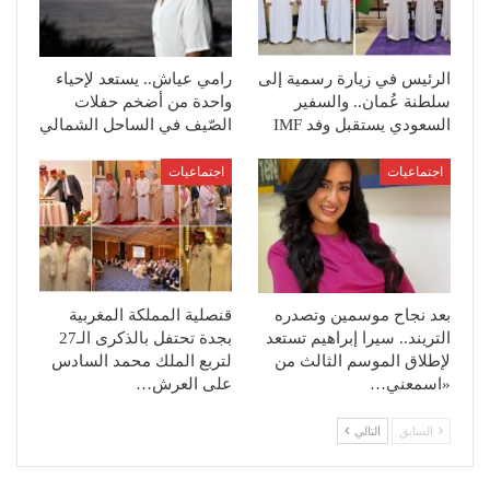
الرئيس في زيارة رسمية إلى
رامي عياش.. يستعد لإحياء
سلطنة عُمان.. والسفير
واحدة من أضخم حفلات
السعودي يستقبل وفد IMF
الصّيف في الساحل الشمالي
اجتماعيات
اجتماعيات
بعد نجاح موسمين وتصدره
قنصلية المملكة المغربية
التريند.. سيرا إبراهيم تستعد
بجدة تحتفل بالذكرى الـ27
لإطلاق الموسم الثالث من
لتربع الملك محمد السادس
«اسمعني…
على العرش…
السابق
التالي