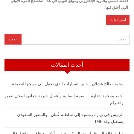
احفظ اسمي والبريد الإلكتروني وموقع الويب في هذا المتصفح للمرة الأولى
التي أعلق فيها.
أحدث المقالات
محمد صالح هشلان.. خبير السيارات الذي تحول إلى مرجع للنصيحة
أحمد ومحمد حدارة… بصمة إنسانية وأعمال خيرية جعلتهما محل تقدير
واحترام
الرئيس في زيارة رسمية إلى سلطنة عُمان.. والسفير السعودي
يستقبل وفد IMF
قبل انتقاله إلى طرابزون التركي بشهر.. آلان مصطفى يتوقع انتقال