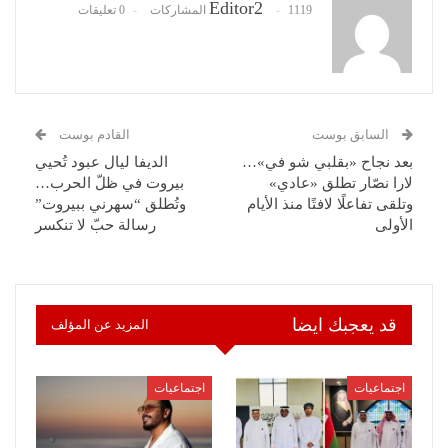
Editor2
1119 المشاركات
0 تعليقات
السابق بوست
القادم بوست
بعد نجاح «بقلبي شو في»…
الديفا ليال عبود تُحيي
لارا نصّار تطلق «عادي»
بيروت في ظلّ الحرب…
وتلقى تفاعلًا لافتًا منذ الأيام
وتُطلق “سهرني ببيروت”
الأولى
رسالة حبّ لا تنكسر
قد يعجبك ايضا
المزيد عن المؤلف
اجتماعيات
اجتماعيات