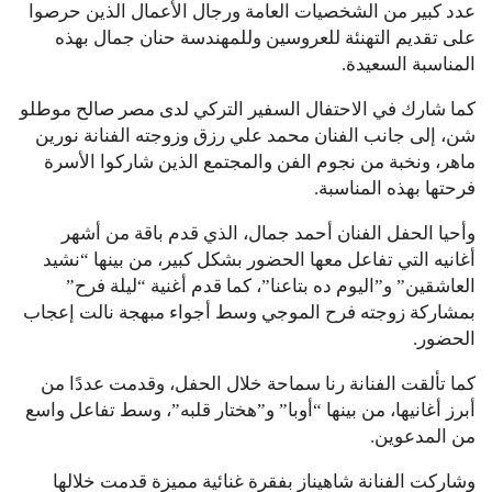
عدد كبير من الشخصيات العامة ورجال الأعمال الذين حرصوا
على تقديم التهنئة للعروسين وللمهندسة حنان جمال بهذه
المناسبة السعيدة.
كما شارك في الاحتفال السفير التركي لدى مصر صالح موطلو
شن، إلى جانب الفنان محمد علي رزق وزوجته الفنانة نورين
ماهر، ونخبة من نجوم الفن والمجتمع الذين شاركوا الأسرة
فرحتها بهذه المناسبة.
وأحيا الحفل الفنان أحمد جمال، الذي قدم باقة من أشهر
أغانيه التي تفاعل معها الحضور بشكل كبير، من بينها “نشيد
العاشقين” و”اليوم ده بتاعنا”، كما قدم أغنية “ليلة فرح”
بمشاركة زوجته فرح الموجي وسط أجواء مبهجة نالت إعجاب
الحضور.
كما تألقت الفنانة رنا سماحة خلال الحفل، وقدمت عددًا من
أبرز أغانيها، من بينها “أوبا” و”هختار قلبه”، وسط تفاعل واسع
من المدعوين.
وشاركت الفنانة شاهيناز بفقرة غنائية مميزة قدمت خلالها