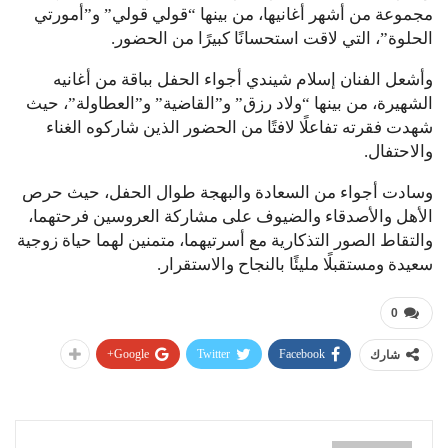
مجموعة من أشهر أغانيها، من بينها “قولي قولي” و”أمورتي
الحلوة”، التي لاقت استحسانًا كبيرًا من الحضور.
وأشعل الفنان إسلام شيندي أجواء الحفل بباقة من أغانيه
الشهيرة، من بينها “ولاد رزق” و”القاضية” و”العطاولة”، حيث
شهدت فقرته تفاعلًا لافتًا من الحضور الذين شاركوه الغناء
والاحتفال.
وسادت أجواء من السعادة والبهجة طوال الحفل، حيث حرص
الأهل والأصدقاء والضيوف على مشاركة العروسين فرحتهما،
والتقاط الصور التذكارية مع أسرتيهما، متمنين لهما حياة زوجية
سعيدة ومستقبلًا مليئًا بالنجاح والاستقرار.
0
Google+
Twitter
Facebook
شارك